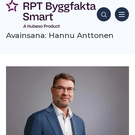
Siirry
sisältöön
Hae sisältöjä
Avainsana: Hannu Anttonen