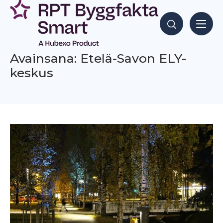
Siirry
sisältöön
Hae sisältöjä
Avainsana: Etelä-Savon ELY-
keskus