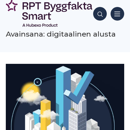
Siirry
sisältöön
Hae sisältöjä
Avainsana: digitaalinen alusta