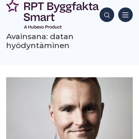
Siirry
sisältöön
Hae sisältöjä
Avainsana: datan
hyödyntäminen