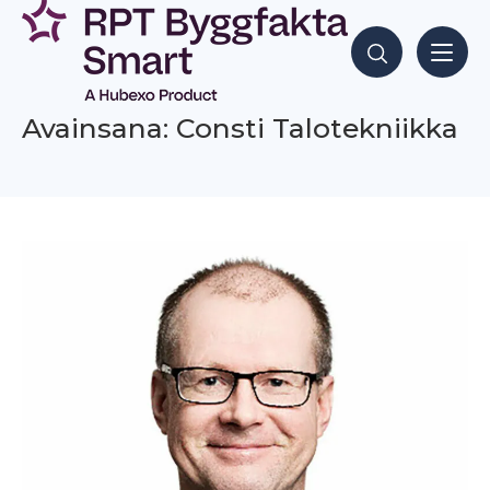
Siirry
sisältöön
Hae sisältöjä
Avainsana: Consti Talotekniikka