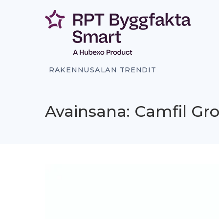
Siirry
sisältöön
RAKENNUSALAN TRENDIT
Avainsana: Camfil Gr