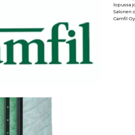
lopussa j
Salonen o
Camfil Oy: