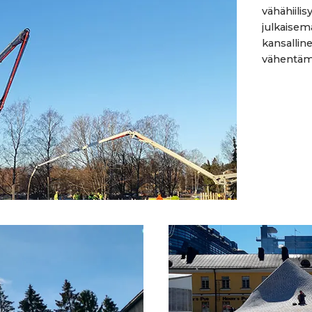
vähähiili
julkaisem
kansallin
vähentämis