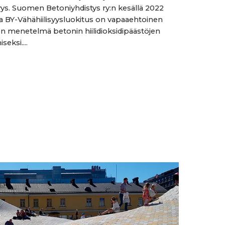
syys. Suomen Betoniyhdistys ry:n kesällä 2022
a BY-Vähähiilisyysluokitus on vapaaehtoinen
en menetelmä betonin hiilidioksidipäästöjen
eksi....