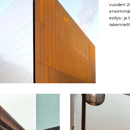
vuoden 2
ensimmäin
esitys- j
rakennettii