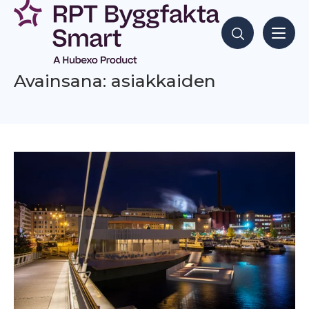
Siirry
sisältöön
Hae sisältöjä
Avainsana: asiakkaiden