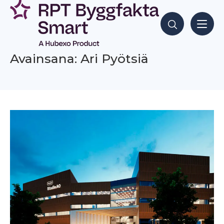
Siirry
sisältöön
Hae sisältöjä
Avainsana: Ari Pyötsiä