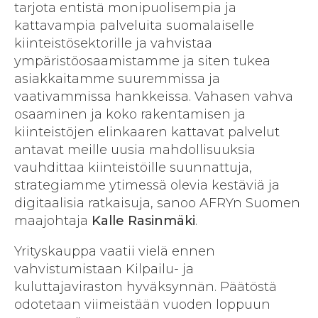
tarjota entistä monipuolisempia ja
kattavampia palveluita suomalaiselle
kiinteistösektorille ja vahvistaa
ympäristöosaamistamme ja siten tukea
asiakkaitamme suuremmissa ja
vaativammissa hankkeissa. Vahasen vahva
osaaminen ja koko rakentamisen ja
kiinteistöjen elinkaaren kattavat palvelut
antavat meille uusia mahdollisuuksia
vauhdittaa kiinteistöille suunnattuja,
strategiamme ytimessä olevia kestäviä ja
digitaalisia ratkaisuja, sanoo AFRYn Suomen
maajohtaja
Kalle Rasinmäki
.
Yrityskauppa vaatii vielä ennen
vahvistumistaan Kilpailu- ja
kuluttajaviraston hyväksynnän. Päätöstä
odotetaan viimeistään vuoden loppuun