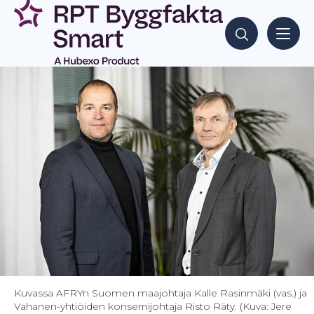
Siirry
sisältöön
Hae sisältöjä
Kuvassa AFRYn Suomen maajohtaja Kalle Rasinmäki (vas.) ja
Vahanen-yhtiöiden konsernijohtaja Risto Räty. (Kuva: Jere