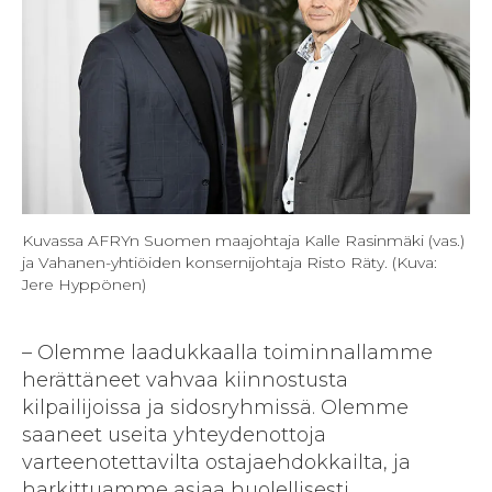
Kuvassa AFRYn Suomen maajohtaja Kalle Rasinmäki (vas.)
ja Vahanen-yhtiöiden konsernijohtaja Risto Räty. (Kuva:
Jere Hyppönen)
– Olemme laadukkaalla toiminnallamme
herättäneet vahvaa kiinnostusta
kilpailijoissa ja sidosryhmissä. Olemme
saaneet useita yhteydenottoja
varteenotettavilta ostajaehdokkailta, ja
harkittuamme asiaa huolellisesti