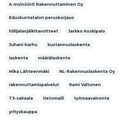
A-Insinöörit Rakennuttaminen Oy
Eduskuntatalon peruskorjaus
hiilijalanjälkitavoitteet
Jarkko Koskipalo
Juhani Karhu
kustannuslaskenta
laskenta
määrälaskenta
Mika Lähteenmäki
NL-Rakennuslaskenta Oy
rakennuttamispalvelut
Rami Valtonen
T3-sairaala
tietomalli
työmaavalvonta
yrityskauppa