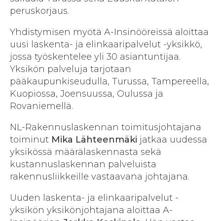
peruskorjaus.
Yhdistymisen myötä A-Insinööreissä aloittaa
uusi laskenta- ja elinkaaripalvelut -yksikkö,
jossa työskentelee yli 30 asiantuntijaa.
Yksikön palveluja tarjotaan
pääkaupunkiseudulla, Turussa, Tampereella,
Kuopiossa, Joensuussa, Oulussa ja
Rovaniemellä.
NL-Rakennuslaskennan toimitusjohtajana
toiminut
Mika Lähteenmäki
jatkaa uudessa
yksikössä määrälaskennasta sekä
kustannuslaskennan palveluista
rakennusliikkeille vastaavana johtajana.
Uuden laskenta- ja elinkaaripalvelut -
yksikön yksikönjohtajana aloittaa A-