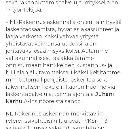
sekä rakennuttamispalveluja. Yrityksellä on
17 työntekijää.
– NL-Rakennuslaskennalla on erittäin hyvää
laskentaosaamista, hyvät asiakassuhteet ja
laaja verkosto. Kaksi vahvaa yritystä
yhdistävät voimansa uudeksi, alan
johtavaksi osaamisyksiköksi. Autamme
valtakunnallisesti asiakkaitamme
onnistumaan hankkeiden kustannus- ja
hiilijalanjälkitavoitteissa. Lisäksi kehitämme
mm. tietomallipohjaista laskentaa sekä
rakennuksen koko elinkaaren huomioivia
laskentapalveluja, toimialajohtaja
Juhani
Karhu
A-Insinööreistä sanoo.
NL-Rakennuslaskennan merkittäviin
referenssikohteisiin luuluvat TYKSin T3-
sairaala Turussa sekä Eduskuntatalon