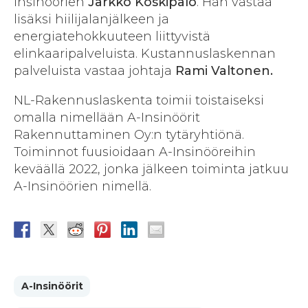
Insinöörien
Jarkko Koskipalo
. Hän vastaa
lisäksi hiilijalanjälkeen ja
energiatehokkuuteen liittyvistä
elinkaaripalveluista. Kustannuslaskennan
palveluista vastaa johtaja
Rami Valtonen.
NL-Rakennuslaskenta toimii toistaiseksi
omalla nimellään A-Insinöörit
Rakennuttaminen Oy:n tytäryhtiönä.
Toiminnot fuusioidaan A-Insinööreihin
keväällä 2022, jonka jälkeen toiminta jatkuu
A-Insinöörien nimellä.
A-Insinöörit