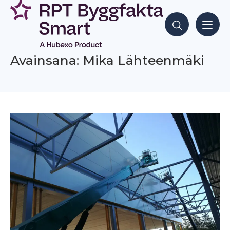
Siirry
sisältöön
Hae sisältöjä
Avainsana: Mika Lähteenmäki