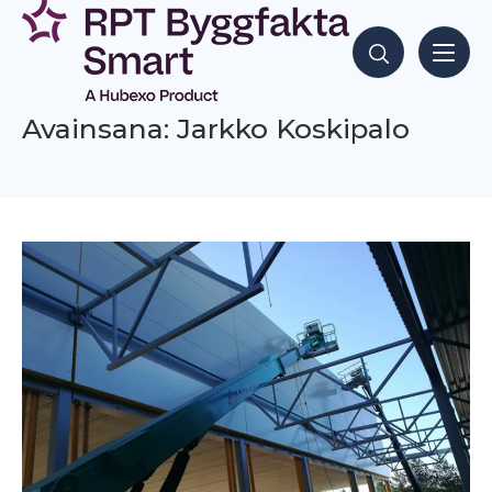
Siirry
sisältöön
Hae sisältöjä
Avainsana: Jarkko Koskipalo