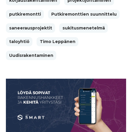
korjausrakentaminen
projektijohtaminen
putkiremontti
Putkiremonttien suunnittelu
saneerausprojektit
sukitusmenetelmä
taloyhtiö
Timo Leppänen
Uudisrakentaminen