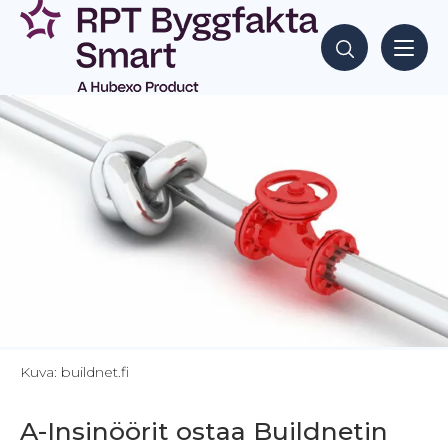
Siirry
sisältöön
Hae sisältöjä
Kuva: buildnet.fi
A-Insinöörit ostaa Buildnetin