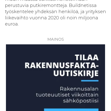
perustuvia putkiremontteja. Buildnetissa
työskentelee yhdeksän henkilöä, ja yrityksen
liikevaihto vuonna 2020 oli noin miljoona
euroa.