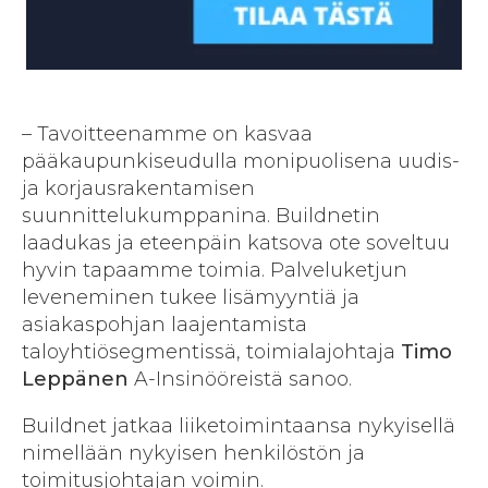
– Tavoitteenamme on kasvaa
pääkaupunkiseudulla monipuolisena uudis-
ja korjausrakentamisen
suunnittelukumppanina. Buildnetin
laadukas ja eteenpäin katsova ote soveltuu
hyvin tapaamme toimia. Palveluketjun
leveneminen tukee lisämyyntiä ja
asiakaspohjan laajentamista
taloyhtiösegmentissä, toimialajohtaja
Timo
Leppänen
A-Insinööreistä sanoo.
Buildnet jatkaa liiketoimintaansa nykyisellä
nimellään nykyisen henkilöstön ja
toimitusjohtajan voimin.