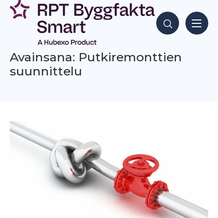
Siirry
sisältöön
Hae sisältöjä
Avainsana: Putkiremonttien
suunnittelu