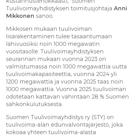
kustannustehokkaasti, Suomen
Tuulivoimayhdistyksen toimitusjohtaja
Anni
Mikkonen
sanoo.
Mikkosen mukaan tuulivoiman
lisärakentaminen tulee tasaantumaan
lähivuosiksi noin 1000 megawatin
vuositasolle. Tuulivoimayhdistyksen
seurannan mukaan vuonna 2023 on
valmistumassa noin 1000 megawattia uutta
tuulivoimakapasiteettia, vuonna 2024 yli
1200 megawattia ja vuonna 2025 taas noin
1000 megawattia. Vuonna 2025 tuulivoiman
odotetaan kattavan vähintään 28 % Suomen
sähkönkulutuksesta.
Suomen Tuulivoimayhdistys ry (STY) on
tuulivoima-alan edunvalvontajärjestö, joka
kokoaa yhteen tuulivoima-alasta