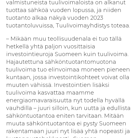
valmistuneista tuulivoimaloista on alkanut
tuottaa sähköä vuoden lopussa, ja niiden
tuotanto alkaa näkyä vuoden 2023
tuotantoluvuissa, Tuulivoimayhdistys toteaa.
– Mikään muu teollisuudenala ei tuo tällä
hetkellä yhtä paljon vuosittaisia
investointieuroja Suomeen kuin tuulivoima.
Hajautettuna sähköntuotantomuotona
tuulivoima tuo elinvoimaa moneen pieneen
kuntaan, jossa investointikohteet voivat olla
muuten vähissä. Investointien lisäksi
tuulivoima kasvattaa maamme
energiaomavaraisuutta nyt todella hyvällä
vauhdilla – juuri silloin, kun uutta ja edullista
sähköntuotantoa eniten tarvitaan. Mitään
muuta sähköntuotantoa ei pysty Suomeen
rakentamaan juuri nyt lisää yhtä nopeasti ja