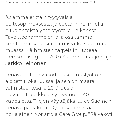
Niemenrannan Johannes havainnekuva. Kuva: YIT
”Olemme erittäin tyytyväisiä
puitesopimuksesta, ja odotamme innolla
pitkäjänteistä yhteistyötä YIT:n kanssa.
Tavoitteenamme on olla osaltamme
kehittämässä uusia asumisratkaisuja muun
muassa ikäihmisten tarpeisiin”, toteaa
Hemsö Fastighets AB:n Suomen maajohtaja
Jarkko Leinonen
.
Tenava-Tilli-päiväkodin rakennustyöt on
aloitettu lokakuussa, ja sen on määrä
valmistua kesällä 2017. Uusia
päivähoitopaikkoja syntyy noin 140
kappaletta. Tilojen käyttäjäksi tulee Suomen
Tenava päiväkodit Oy, jonka omistaa
norjalainen Norlandia Care Group. ”Päiväkoti