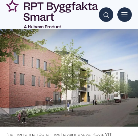
Siirry
sisältöön
Hae sisältöjä
Niemenrannan Johannes havainnekuva. Kuva: YIT