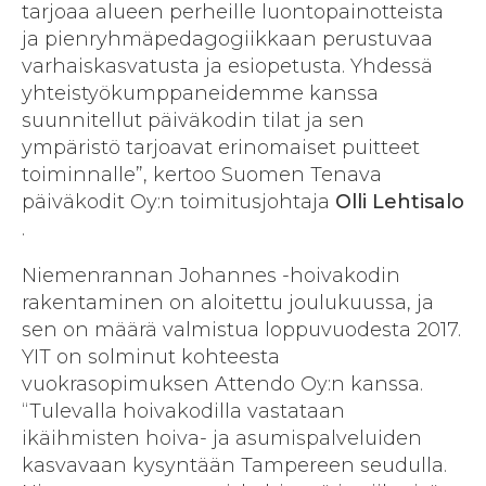
tarjoaa alueen perheille luontopainotteista
ja pienryhmäpedagogiikkaan perustuvaa
varhaiskasvatusta ja esiopetusta. Yhdessä
yhteistyökumppaneidemme kanssa
suunnitellut päiväkodin tilat ja sen
ympäristö tarjoavat erinomaiset puitteet
toiminnalle”, kertoo Suomen Tenava
päiväkodit Oy:n toimitusjohtaja
Olli Lehtisalo
.
Niemenrannan Johannes -hoivakodin
rakentaminen on aloitettu joulukuussa, ja
sen on määrä valmistua loppuvuodesta 2017.
YIT on solminut kohteesta
vuokrasopimuksen Attendo Oy:n kanssa.
“Tulevalla hoivakodilla vastataan
ikäihmisten hoiva- ja asumispalveluiden
kasvavaan kysyntään Tampereen seudulla.