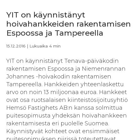
YIT on käynnistänyt
hoivahankkeiden rakentamisen
Espoossa ja Tampereella
15.12.2016
| Lukuaika 4 min
YIT on käynnistänyt Tenava-päiväkodin
rakentamisen Espoossa ja Niemenrannan
Johannes -hoivakodin rakentamisen
Tampereella. Hankkeiden yhteenlaskettu
arvo on noin 13 miljoonaa euroa. Hankkeet
ovat osa ruotsalaisen kiinteistösijoitusyhtiö
Hemsö Fastighets AB:n kanssa solmittua
puitesopimusta yhdeksän hoivahankkeen
rakentamisesta eri puolelle Suomea.
Käynnistyvät kohteet ovat ensimmäiset
puitesopimuksen piirissä toteutettavat