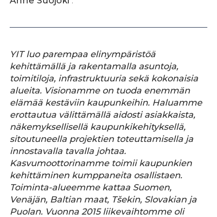
Anne Suojoki
.
YIT luo parempaa elinympäristöä
kehittämällä ja rakentamalla asuntoja,
toimitiloja, infrastruktuuria sekä kokonaisia
alueita. Visionamme on tuoda enemmän
elämää kestäviin kaupunkeihin. Haluamme
erottautua välittämällä aidosti asiakkaista,
näkemyksellisellä kaupunkikehityksellä,
sitoutuneella projektien toteuttamisella ja
innostavalla tavalla johtaa.
Kasvumoottorinamme toimii kaupunkien
kehittäminen kumppaneita osallistaen.
Toiminta-alueemme kattaa Suomen,
Venäjän, Baltian maat, Tšekin, Slovakian ja
Puolan. Vuonna 2015 liikevaihtomme oli