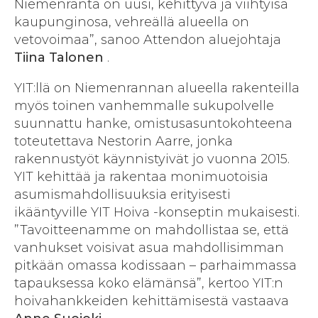
Niemenranta on uusi, kehittyvä ja viihtyisä
kaupunginosa, vehreällä alueella on
vetovoimaa”, sanoo Attendon aluejohtaja
Tiina Talonen
.
YIT:llä on Niemenrannan alueella rakenteilla
myös toinen vanhemmalle sukupolvelle
suunnattu hanke, omistusasuntokohteena
toteutettava Nestorin Aarre, jonka
rakennustyöt käynnistyivät jo vuonna 2015.
YIT kehittää ja rakentaa monimuotoisia
asumismahdollisuuksia erityisesti
ikääntyville YIT Hoiva -konseptin mukaisesti.
”Tavoitteenamme on mahdollistaa se, että
vanhukset voisivat asua mahdollisimman
pitkään omassa kodissaan – parhaimmassa
tapauksessa koko elämänsä”, kertoo YIT:n
hoivahankkeiden kehittämisestä vastaava