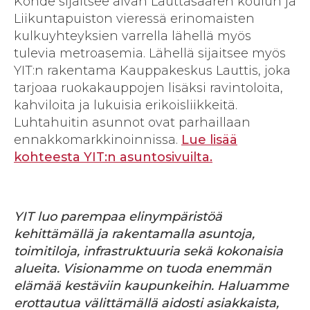
Kohde sijaitsee aivan Lauttasaaren koulun ja
Liikuntapuiston vieressä erinomaisten
kulkuyhteyksien varrella lähellä myös
tulevia metroasemia. Lähellä sijaitsee myös
YIT:n rakentama Kauppakeskus Lauttis, joka
tarjoaa ruokakauppojen lisäksi ravintoloita,
kahviloita ja lukuisia erikoisliikkeitä.
Luhtahuitin asunnot ovat parhaillaan
ennakkomarkkinoinnissa.
Lue lisää
kohteesta YIT:n asuntosivuilta.
YIT luo parempaa elinympäristöä
kehittämällä ja rakentamalla asuntoja,
toimitiloja, infrastruktuuria sekä kokonaisia
alueita. Visionamme on tuoda enemmän
elämää kestäviin kaupunkeihin. Haluamme
erottautua välittämällä aidosti asiakkaista,