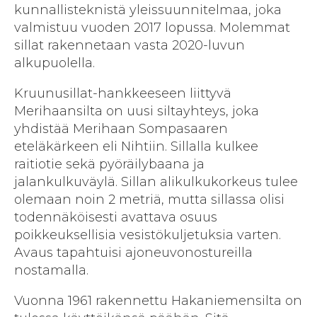
kunnallisteknistä yleissuunnitelmaa, joka
valmistuu vuoden 2017 lopussa. Molemmat
sillat rakennetaan vasta 2020-luvun
alkupuolella.
Kruunusillat-hankkeeseen liittyvä
Merihaansilta on uusi siltayhteys, joka
yhdistää Merihaan Sompasaaren
eteläkärkeen eli Nihtiin. Sillalla kulkee
raitiotie sekä pyöräilybaana ja
jalankulkuväylä. Sillan alikulkukorkeus tulee
olemaan noin 2 metriä, mutta sillassa olisi
todennäköisesti avattava osuus
poikkeuksellisia vesistökuljetuksia varten.
Avaus tapahtuisi ajoneuvonostureilla
nostamalla.
Vuonna 1961 rakennettu Hakaniemensilta on