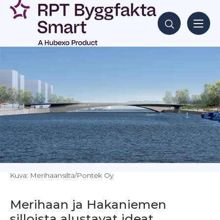
Siirry
sisältöön
Hae sisältöjä
Kuva: Merihaansilta/Pontek Oy
Merihaan ja Hakaniemen
silloista alustavat ideat