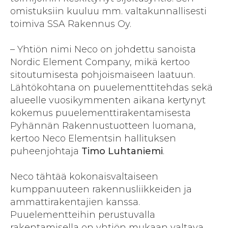
omistuksiin kuuluu mm. valtakunnallisesti
toimiva SSA Rakennus Oy.
– Yhtiön nimi Neco on johdettu sanoista
Nordic Element Company, mikä kertoo
sitoutumisesta pohjoismaiseen laatuun.
Lähtökohtana on puuelementtitehdas sekä
alueelle vuosikymmenten aikana kertynyt
kokemus puuelementtirakentamisesta
Pyhännän Rakennustuotteen luomana,
kertoo Neco Elementsin hallituksen
puheenjohtaja
Timo Luhtaniemi
.
Neco tähtää kokonaisvaltaiseen
kumppanuuteen rakennusliikkeiden ja
ammattirakentajien kanssa.
Puuelementteihin perustuvalla
rakentamisella on yhtiön mukaan valtava