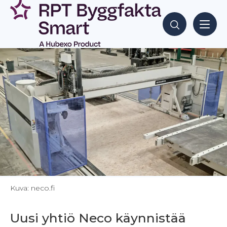
Siirry
sisältöön
Hae sisältöjä
Kuva: neco.fi
Uusi yhtiö Neco käynnistää