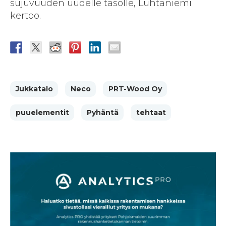
sujuvuuden uudelle tasolle, Luhtaniemi
kertoo.
Jukkatalo
Neco
PRT-Wood Oy
puuelementit
Pyhäntä
tehtaat