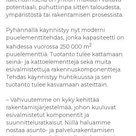
potentiaali, puhuttiinpa sitten taloudesta,
ympäristöstä tai rakentamisen prosessista.
Pyhännällä käynnistyy nyt moderni
puuelementtitehdas, jonka kapasiteetti on
2
kahdessa vuorossa 250 000 m
puuelementtiä. Tuotanto tulee kattamaan
seinä- ja kattoelementtejä sekä muita
esivalmistettuja rakennuskomponentteja.
Tehdas käynnistyy huhtikuussa ja sen
tuotanto tulee kasvamaan asteittain.
– Vahvuutemme on kyky kehittää
rakentamisjärjestelmää, johon kuuluvat
esivalmistetut komponentit ja
suunnitteluratkaisut. Niillä haluamme
nostaa asunto- ja palvelurakentamisen