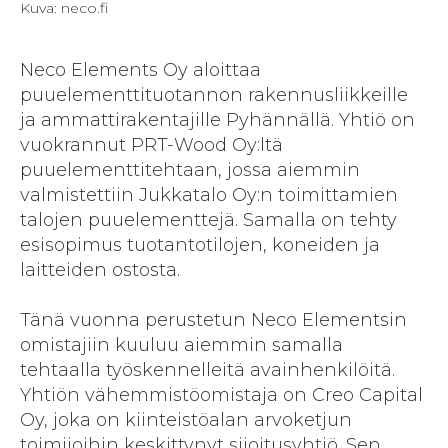
Kuva: neco.fi
Neco Elements Oy aloittaa
puuelementtituotannon rakennusliikkeille
ja ammattirakentajille Pyhännällä. Yhtiö on
vuokrannut PRT-Wood Oy:ltä
puuelementtitehtaan, jossa aiemmin
valmistettiin Jukkatalo Oy:n toimittamien
talojen puuelementtejä. Samalla on tehty
esisopimus tuotantotilojen, koneiden ja
laitteiden ostosta.
Tänä vuonna perustetun Neco Elementsin
omistajiin kuuluu aiemmin samalla
tehtaalla työskennelleitä avainhenkilöitä.
Yhtiön vähemmistöomistaja on Creo Capital
Oy, joka on kiinteistöalan arvoketjun
toimijoihin keskittynyt sijoitusyhtiö. Sen