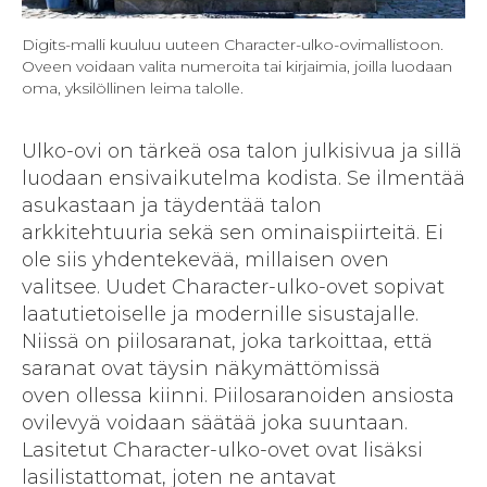
Digits-malli kuuluu uuteen Character-ulko-ovimallistoon.
Oveen voidaan valita numeroita tai kirjaimia, joilla luodaan
oma, yksilöllinen leima talolle.
Ulko-ovi on tärkeä osa talon julkisivua ja sillä
luodaan ensivaikutelma kodista. Se ilmentää
asukastaan ja täydentää talon
arkkitehtuuria sekä sen ominaispiirteitä. Ei
ole siis yhdentekevää, millaisen oven
valitsee. Uudet Character-ulko-ovet sopivat
laatutietoiselle ja modernille sisustajalle.
Niissä on piilosaranat, joka tarkoittaa, että
saranat ovat täysin näkymättömissä
oven ollessa kiinni. Piilosaranoiden ansiosta
ovilevyä voidaan säätää joka suuntaan.
Lasitetut Character-ulko-ovet ovat lisäksi
lasilistattomat, joten ne antavat