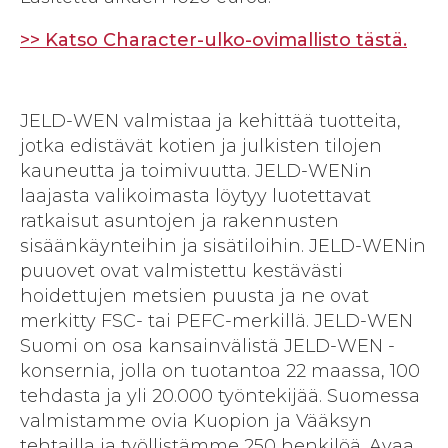
>> Katso Character-ulko-ovimallisto tästä.
JELD-WEN valmistaa ja kehittää tuotteita,
jotka edistävät kotien ja julkisten tilojen
kauneutta ja toimivuutta. JELD-WENin
laajasta valikoimasta löytyy luotettavat
ratkaisut asuntojen ja rakennusten
sisäänkäynteihin ja sisätiloihin. JELD-WENin
puuovet ovat valmistettu kestävästi
hoidettujen metsien puusta ja ne ovat
merkitty FSC- tai PEFC-merkillä. JELD-WEN
Suomi on osa kansainvälistä JELD-WEN -
konsernia, jolla on tuotantoa 22 maassa, 100
tehdasta ja yli 20.000 työntekijää. Suomessa
valmistamme ovia Kuopion ja Vääksyn
tehtailla ja työllistämme 250 henkilöä. Avaa