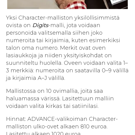
Yksi Character-malliston yksilöllisimmistä
ovista on
Digits
-malli, jota voidaan
personoida valitsemalla siihen joko
numeroita tai kirjaimia, kuten esimerkiksi
talon oma numero. Merkit ovat oven
lasiaukkoja ja niiden yksityiskohdat on
suunniteltu huolella. Oveen voidaan valita 1–
3 merkkiä: numeroita on saatavilla 0–9 välillä
ja kirjaimia A–J välillä.
Mallistossa on 10 ovimallia, joita saa
haluamassa värissä. Lasitettuun malliin
voidaan valita kirkas tai satiinilasi.
Hinnat: ADVANCE-valikoiman Character-
malliston ulko-ovet alkaen 810 euroa.
Lasitettu alkaen 1020 euroa.