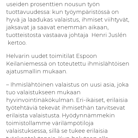
useiden prosenttien nousun työn
tuottavuudessa: kun työympäristössä on
hyvä ja laadukas valaistus, ihmiset viihtyvät,
jaksavat ja saavat enemmän aikaan,
tuotteistosta vastaava johtaja Henri Juslén
kertoo.
Helvarin uudet toimitilat Espoon
Keilaniemessä on toteutettu ihmislähtöisen
ajatusmallin mukaan.
– Ihmislähtöinen valaistus on uusi asia, joka
tuo valaistukseen mukaan
hyvinvointinäkökulman. Eri-ikäiset, erilaisia
työtehtäviä tekevät ihmisethän tarvitsevat
erilaista valaistusta. Hyödynnämmekin
toimistollamme värilämpötiloja
valaistuksessa, sillä se tukee erilaisia