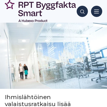
Siirry
sisältöön
Hae sisältöjä
Ihmislähtöinen
valaistusratkaisu lisää