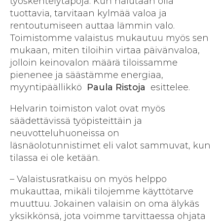
työskentelytapoja. Kun halutaan olla
tuottavia, tarvitaan kylmää valoa ja
rentoutumiseen auttaa lämmin valo.
Toimistomme valaistus mukautuu myös sen
mukaan, miten tiloihin virtaa päivänvaloa,
jolloin keinovalon määrä tiloissamme
pienenee ja säästämme energiaa,
myyntipäällikkö
Paula Ristoja
esittelee.
Helvarin toimiston valot ovat myös
säädettävissä työpisteittäin ja
neuvotteluhuoneissa on
läsnäolotunnistimet eli valot sammuvat, kun
tilassa ei ole ketään.
– Valaistusratkaisu on myös helppo
mukauttaa, mikäli tilojemme käyttötarve
muuttuu. Jokainen valaisin on oma älykäs
yksikkönsä, jota voimme tarvittaessa ohjata