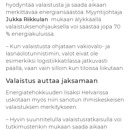
hyödyntää valaistusta ja saada aikaan
merkittävää energiansäästöä. Myyntijohtaja
Jukka Riikkulan
mukaan älykkäällä
valaistuksenohjauksella voi säästää jopa 70
% energiakuluissa.
– Kun valaistusta ohjataan vakiovalo- ja
läsnäolotunnistimin, valot eivät ole
esimerkiksi logistiikkatilassa jatkuvasti
päällä, vaan vain silloin kun tiloissa liikutaan.
Valaistus auttaa jaksamaan
Energiatehokkuuden lisäksi Helvarissa
uskotaan myös niin sanotun ihmiskeskeisen
valaistuksen merkitykseen.
– Hyvin suunnitelulla valaistusratkaisulla voi
tutkimustenkin mukaan saada aikaan