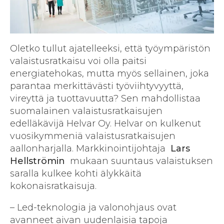
Oletko tullut ajatelleeksi, että työympäristön
valaistusratkaisu voi olla paitsi
energiatehokas, mutta myös sellainen, joka
parantaa merkittävästi työviihtyvyyttä,
vireyttä ja tuottavuutta? Sen mahdollistaa
suomalainen valaistusratkaisujen
edelläkävijä Helvar Oy. Helvar on kulkenut
vuosikymmeniä valaistusratkaisujen
aallonharjalla. Markkinointijohtaja
Lars
Hellströmin
mukaan suuntaus valaistuksen
saralla kulkee kohti älykkäitä
kokonaisratkaisuja.
– Led-teknologia ja valonohjaus ovat
avanneet aivan uudenlaisia tapoja