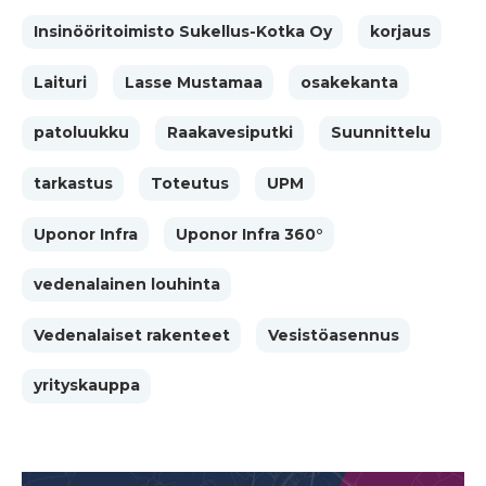
Insinööritoimisto Sukellus-Kotka Oy
korjaus
Laituri
Lasse Mustamaa
osakekanta
patoluukku
Raakavesiputki
Suunnittelu
tarkastus
Toteutus
UPM
Uponor Infra
Uponor Infra 360°
vedenalainen louhinta
Vedenalaiset rakenteet
Vesistöasennus
yrityskauppa