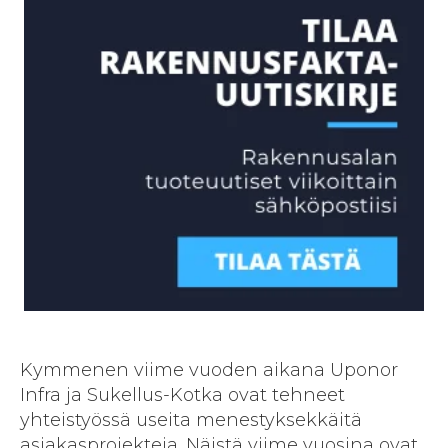
Kymmenen viime vuoden aikana Uponor
Infra ja Sukellus-Kotka ovat tehneet
yhteistyössä useita menestyksekkäitä
asiakasprojekteja. Näistä viime vuosina ovat