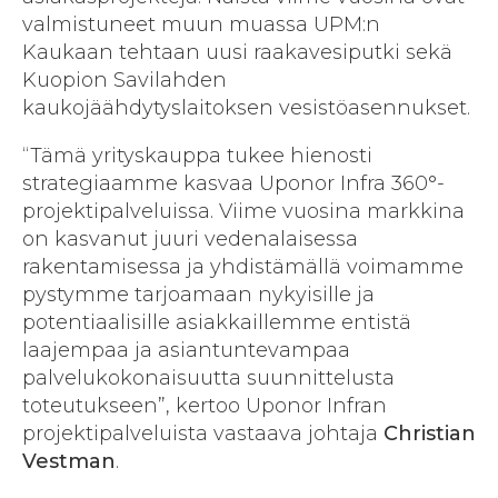
valmistuneet muun muassa UPM:n
Kaukaan tehtaan uusi raakavesiputki sekä
Kuopion Savilahden
kaukojäähdytyslaitoksen vesistöasennukset.
“Tämä yrityskauppa tukee hienosti
strategiaamme kasvaa Uponor Infra 360°-
projektipalveluissa. Viime vuosina markkina
on kasvanut juuri vedenalaisessa
rakentamisessa ja yhdistämällä voimamme
pystymme tarjoamaan nykyisille ja
potentiaalisille asiakkaillemme entistä
laajempaa ja asiantuntevampaa
palvelukokonaisuutta suunnittelusta
toteutukseen”, kertoo Uponor Infran
projektipalveluista vastaava johtaja
Christian
Vestman
.