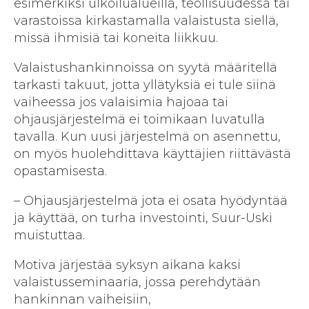
esimerkiksi ulkoilualueilla, teollisuudessa tai
varastoissa kirkastamalla valaistusta siellä,
missä ihmisiä tai koneita liikkuu.
Valaistushankinnoissa on syytä määritellä
tarkasti takuut, jotta yllätyksiä ei tule siinä
vaiheessa jos valaisimia hajoaa tai
ohjausjärjestelmä ei toimikaan luvatulla
tavalla. Kun uusi järjestelmä on asennettu,
on myös huolehdittava käyttäjien riittävästä
opastamisesta.
– Ohjausjärjestelmä jota ei osata hyödyntää
ja käyttää, on turha investointi, Suur-Uski
muistuttaa.
Motiva järjestää syksyn aikana kaksi
valaistusseminaaria, jossa perehdytään
hankinnan vaiheisiin,