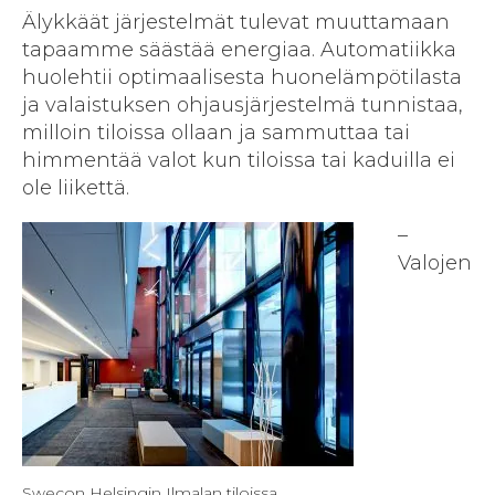
Älykkäät järjestelmät tulevat muuttamaan
tapaamme säästää energiaa. Automatiikka
huolehtii optimaalisesta huonelämpötilasta
ja valaistuksen ohjausjärjestelmä tunnistaa,
milloin tiloissa ollaan ja sammuttaa tai
himmentää valot kun tiloissa tai kaduilla ei
ole liikettä.
–
Valojen
Swecon Helsingin Ilmalan tiloissa