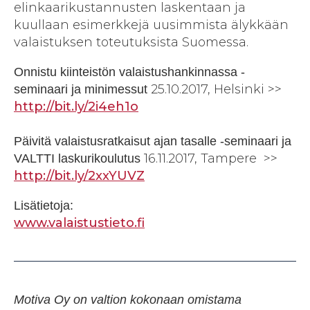
elinkaarikustannusten laskentaan ja
kuullaan esimerkkejä uusimmista älykkään
valaistuksen toteutuksista Suomessa.
Onnistu kiinteistön valaistushankinnassa -
25.10.2017, Helsinki >>
seminaari ja minimessut
http://bit.ly/2i4eh1o
Päivitä valaistusratkaisut ajan tasalle -seminaari ja
16.11.2017, Tampere >>
VALTTI laskurikoulutus
http://bit.ly/2xxYUVZ
Lisätietoja:
www.valaistustieto.fi
Motiva Oy on valtion kokonaan omistama