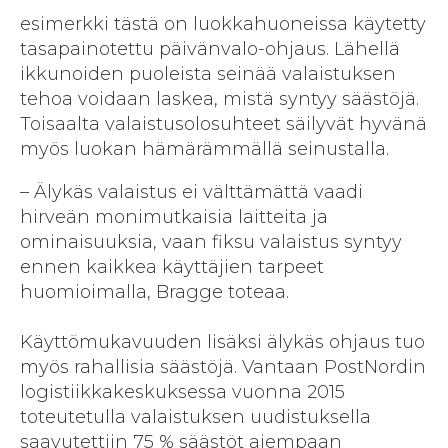
esimerkki tästä on luokkahuoneissa käytetty
tasapainotettu päivänvalo-ohjaus. Lähellä
ikkunoiden puoleista seinää valaistuksen
tehoa voidaan laskea, mistä syntyy säästöjä.
Toisaalta valaistusolosuhteet säilyvät hyvänä
myös luokan hämärämmällä seinustalla.
– Älykäs valaistus ei välttämättä vaadi
hirveän monimutkaisia laitteita ja
ominaisuuksia, vaan fiksu valaistus syntyy
ennen kaikkea käyttäjien tarpeet
huomioimalla, Bragge toteaa.
Käyttömukavuuden lisäksi älykäs ohjaus tuo
myös rahallisia säästöjä. Vantaan PostNordin
logistiikkakeskuksessa vuonna 2015
toteutetulla valaistuksen uudistuksella
saavutettiin 75 % säästöt aiempaan