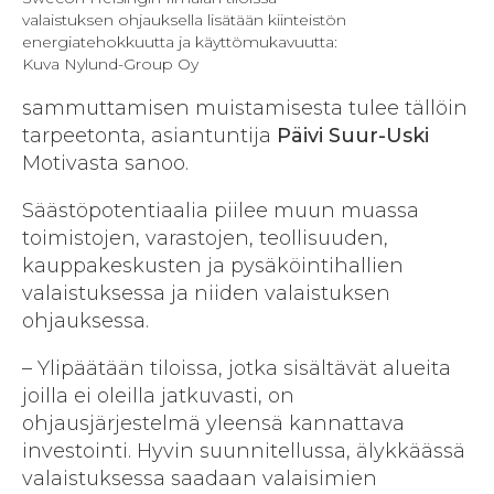
valaistuksen ohjauksella lisätään kiinteistön
energiatehokkuutta ja käyttömukavuutta:
Kuva Nylund-Group Oy
sammuttamisen muistamisesta tulee tällöin
tarpeetonta, asiantuntija
Päivi Suur-Uski
Motivasta sanoo.
Säästöpotentiaalia piilee muun muassa
toimistojen, varastojen, teollisuuden,
kauppakeskusten ja pysäköintihallien
valaistuksessa ja niiden valaistuksen
ohjauksessa.
– Ylipäätään tiloissa, jotka sisältävät alueita
joilla ei oleilla jatkuvasti, on
ohjausjärjestelmä yleensä kannattava
investointi. Hyvin suunnitellussa, älykkäässä
valaistuksessa saadaan valaisimien