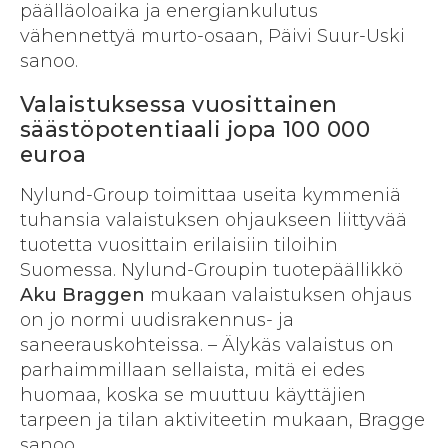
päälläoloaika ja energiankulutus
vähennettyä murto-osaan, Päivi Suur-Uski
sanoo.
Valaistuksessa vuosittainen
säästöpotentiaali jopa 100 000
euroa
Nylund-Group toimittaa useita kymmeniä
tuhansia valaistuksen ohjaukseen liittyvää
tuotetta vuosittain erilaisiin tiloihin
Suomessa. Nylund-Groupin tuotepäällikkö
Aku Braggen
mukaan valaistuksen ohjaus
on jo normi uudisrakennus- ja
saneerauskohteissa. – Älykäs valaistus on
parhaimmillaan sellaista, mitä ei edes
huomaa, koska se muuttuu käyttäjien
tarpeen ja tilan aktiviteetin mukaan, Bragge
sanoo.