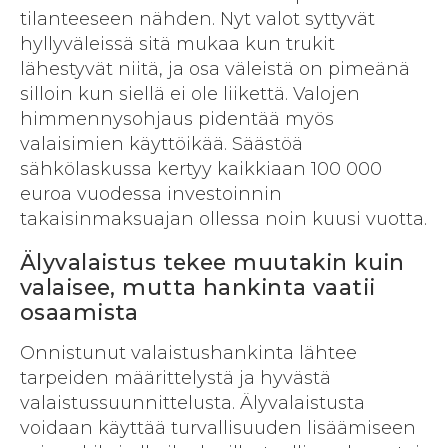
tilanteeseen nähden. Nyt valot syttyvät
hyllyväleissä sitä mukaa kun trukit
lähestyvät niitä, ja osa väleistä on pimeänä
silloin kun siellä ei ole liikettä. Valojen
himmennysohjaus pidentää myös
valaisimien käyttöikää. Säästöä
sähkölaskussa kertyy kaikkiaan 100 000
euroa vuodessa investoinnin
takaisinmaksuajan ollessa noin kuusi vuotta.
Älyvalaistus tekee muutakin kuin
valaisee, mutta hankinta vaatii
osaamista
Onnistunut valaistushankinta lähtee
tarpeiden määrittelystä ja hyvästä
valaistussuunnittelusta. Älyvalaistusta
voidaan käyttää turvallisuuden lisäämiseen