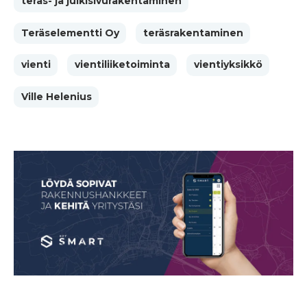
teräs- ja julkisivurakentaminen
Teräselementti Oy
teräsrakentaminen
vienti
vientiliiketoiminta
vientiyksikkö
Ville Helenius