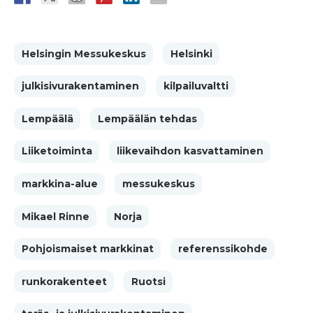
Helsingin Messukeskus
Helsinki
julkisivurakentaminen
kilpailuvaltti
Lempäälä
Lempäälän tehdas
Liiketoiminta
liikevaihdon kasvattaminen
markkina-alue
messukeskus
Mikael Rinne
Norja
Pohjoismaiset markkinat
referenssikohde
runkorakenteet
Ruotsi