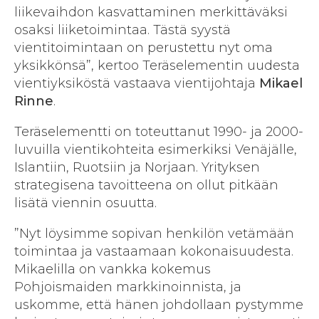
liikevaihdon kasvattaminen merkittäväksi
osaksi liiketoimintaa. Tästä syystä
vientitoimintaan on perustettu nyt oma
yksikkönsä”, kertoo Teräselementin uudesta
vientiyksiköstä vastaava vientijohtaja
Mikael
Rinne
.
Teräselementti on toteuttanut 1990- ja 2000-
luvuilla vientikohteita esimerkiksi Venäjälle,
Islantiin, Ruotsiin ja Norjaan. Yrityksen
strategisena tavoitteena on ollut pitkään
lisätä viennin osuutta.
”Nyt löysimme sopivan henkilön vetämään
toimintaa ja vastaamaan kokonaisuudesta.
Mikaelilla on vankka kokemus
Pohjoismaiden markkinoinnista, ja
uskomme, että hänen johdollaan pystymme