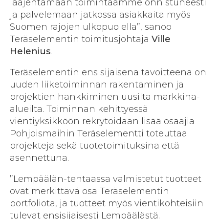
laajentamaan toimintaamme onnistuneesti
ja palvelemaan jatkossa asiakkaita myös
Suomen rajojen ulkopuolella”, sanoo
Teräselementin toimitusjohtaja
Ville
Helenius
.
Teräselementin ensisijaisena tavoitteena on
uuden liiketoiminnan rakentaminen ja
projektien hankkiminen uusilta markkina-
alueilta. Toiminnan kehittyessä
vientiyksikköön rekrytoidaan lisää osaajia
Pohjoismaihin Teräselementti toteuttaa
projekteja sekä tuotetoimituksina että
asennettuna.
”Lempäälän-tehtaassa valmistetut tuotteet
ovat merkittävä osa Teräselementin
portfoliota, ja tuotteet myös vientikohteisiin
tulevat ensisijaisesti Lempäälästä.