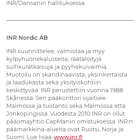
INR/Dansanin hallituksessa.
INR Nordic AB
INR suunnittelee, valmistaa ja myy
kylpyhuonekalusteita, räätälöityjä
suihkuratkaisuja ja pyyhekuivaimia.
Muotoilu on skandinaavista, yksinkertaista
ja laadukasta sekä yksityiskohtiin
keskittyvää. INR perustettiin vuonna 1988
Skånessa. Sen pääkonttori sijaitsee
Malmössä ja tuotanto sekä Malmössa että
Jönköpingissä. Vuodesta 2010 INR on ollut
pääomayhtiö CapManin omistuksessa. INR:n
päämarkkina-alueita ovat Ruotsi, Norja ja
Suomi. Lue lisää:
​www.inr.fi