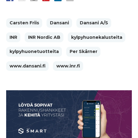
Carsten Friis
Dansani
Dansani A/S
INR
INR Nordic AB
kylpyhuonekalusteita
kylpyhuonetuotteita
Per Skårner
​www.dansani.fi
​www.inr.fi