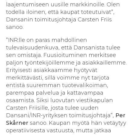
laajentumiseen uusille markkinoille. Olen
todella iloinen, että kaupat toteutuivat”,
Dansanin toimitusjohtaja Carsten Friis
sanoo.
”INR:lle on paras mahdollinen
tulevaisuudenkuva, että Dansanista tulee
sen omistaja. Fuusioituminen merkitsee
paljon työntekijöillemme ja asiakkaillemme.
Erityisesti asiakkaamme hyötyvät
merkittävästi, sillä voimme nyt tarjota
entistä suuremman tuotevalikoiman,
parempaa palvelua ja kattavampaa
osaamista. Siksi luovutan viestikapulan
Carsten Friisille, josta tulee uuden
Dansani/INR-yrityksen toimitusjohtaja”,
Per
Skårner
sanoo. Kaupan myötä hän vetäytyy
operatiivisesta vastuusta, mutta jatkaa