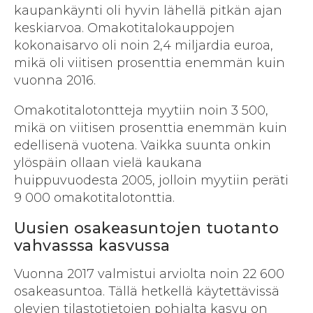
kaupankäynti oli hyvin lähellä pitkän ajan
keskiarvoa. Omakotitalokauppojen
kokonaisarvo oli noin 2,4 miljardia euroa,
mikä oli viitisen prosenttia enemmän kuin
vuonna 2016.
Omakotitalotontteja myytiin noin 3 500,
mikä on viitisen prosenttia enemmän kuin
edellisenä vuotena. Vaikka suunta onkin
ylöspäin ollaan vielä kaukana
huippuvuodesta 2005, jolloin myytiin peräti
9 000 omakotitalotonttia.
Uusien osakeasuntojen tuotanto
vahvasssa kasvussa
Vuonna 2017 valmistui arviolta noin 22 600
osakeasuntoa. Tällä hetkellä käytettävissä
olevien tilastotietojen pohjalta kasvu on