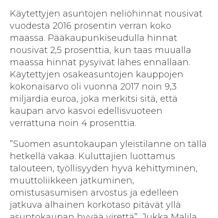
Käytettyjen asuntojen neliöhinnat nousivat
vuodesta 2016 prosentin verran koko
maassa. Pääkaupunkiseudulla hinnat
nousivat 2,5 prosenttia, kun taas muualla
maassa hinnat pysyivät lähes ennallaan.
Käytettyjen osakeasuntojen kauppojen
kokonaisarvo oli vuonna 2017 noin 9,3
miljardia euroa, joka merkitsi sitä, että
kaupan arvo kasvoi edellisvuoteen
verrattuna noin 4 prosenttia.
”Suomen asuntokaupan yleistilanne on tällä
hetkellä vakaa. Kuluttajien luottamus
talouteen, työllisyyden hyvä kehittyminen,
muuttoliikkeen jatkuminen,
omistusasumisen arvostus ja edelleen
jatkuva alhainen korkotaso pitävät yllä
asuntokaupan hyvää virettä”, Jukka Malila