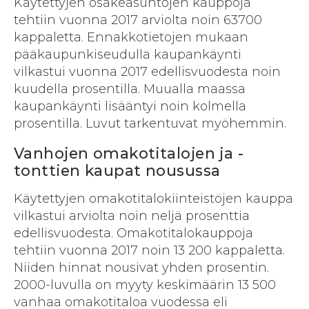
Käytettyjen osakeasuntojen kauppoja
tehtiin vuonna 2017 arviolta noin 63700
kappaletta. Ennakkotietojen mukaan
pääkaupunkiseudulla kaupankäynti
vilkastui vuonna 2017 edellisvuodesta noin
kuudella prosentilla. Muualla maassa
kaupankäynti lisääntyi noin kolmella
prosentilla. Luvut tarkentuvat myöhemmin.
Vanhojen omakotitalojen ja -
tonttien kaupat nousussa
Käytettyjen omakotitalokiinteistöjen kauppa
vilkastui arviolta noin neljä prosenttia
edellisvuodesta. Omakotitalokauppoja
tehtiin vuonna 2017 noin 13 200 kappaletta.
Niiden hinnat nousivat yhden prosentin.
2000-luvulla on myyty keskimäärin 13 500
vanhaa omakotitaloa vuodessa eli