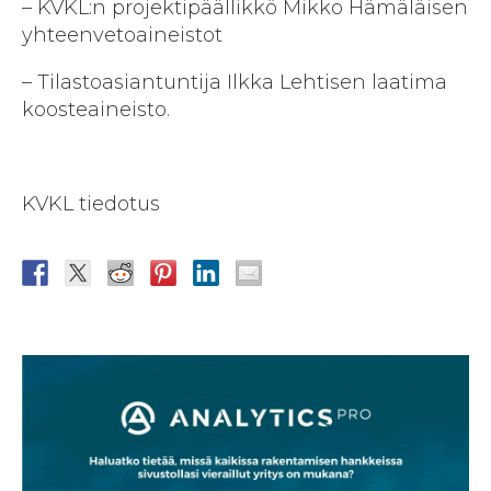
– KVKL:n projektipäällikkö Mikko Hämäläisen
yhteenvetoaineistot
– Tilastoasiantuntija Ilkka Lehtisen laatima
koosteaineisto.
KVKL tiedotus