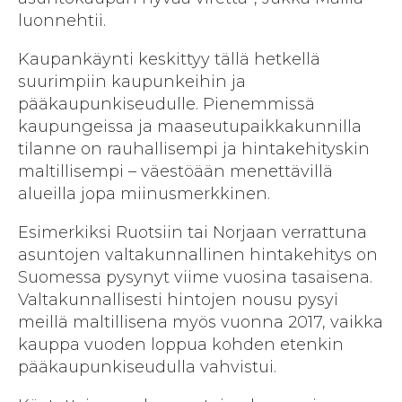
luonnehtii.
Kaupankäynti keskittyy tällä hetkellä
suurimpiin kaupunkeihin ja
pääkaupunkiseudulle. Pienemmissä
kaupungeissa ja maaseutupaikkakunnilla
tilanne on rauhallisempi ja hintakehityskin
maltillisempi – väestöään menettävillä
alueilla jopa miinusmerkkinen.
Esimerkiksi Ruotsiin tai Norjaan verrattuna
asuntojen valtakunnallinen hintakehitys on
Suomessa pysynyt viime vuosina tasaisena.
Valtakunnallisesti hintojen nousu pysyi
meillä maltillisena myös vuonna 2017, vaikka
kauppa vuoden loppua kohden etenkin
pääkaupunkiseudulla vahvistui.