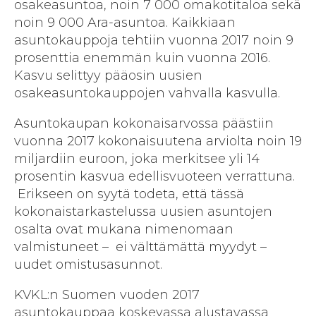
osakeasuntoa, noin 7 000 omakotitaloa sekä
noin 9 000 Ara-asuntoa. Kaikkiaan
asuntokauppoja tehtiin vuonna 2017 noin 9
prosenttia enemmän kuin vuonna 2016.
Kasvu selittyy pääosin uusien
osakeasuntokauppojen vahvalla kasvulla.
Asuntokaupan kokonaisarvossa päästiin
vuonna 2017 kokonaisuutena arviolta noin 19
miljardiin euroon, joka merkitsee yli 14
prosentin kasvua edellisvuoteen verrattuna.
Erikseen on syytä todeta, että tässä
kokonaistarkastelussa uusien asuntojen
osalta ovat mukana nimenomaan
valmistuneet – ei välttämättä myydyt –
uudet omistusasunnot.
KVKL:n Suomen vuoden 2017
asuntokauppaa koskevassa alustavassa