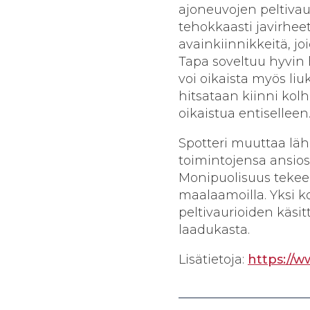
ajoneuvojen peltivauri
tehokkaasti javirhee
avainkiinnikkeitä, j
Tapa soveltuu hyvin
voi oikaista myös li
hitsataan kiinni ko
oikaistua entiselleen
Spotteri muuttaa lähe
toimintojensa ansios
Monipuolisuus tekee s
maalaamoilla. Yksi k
peltivaurioiden käsit
laadukasta.
Lisätietoja:
https://w