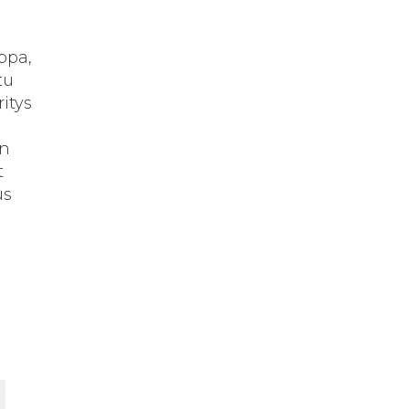
ppa,
tu
ritys
än
t
us