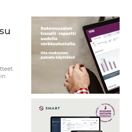
isu
tteet.
iin