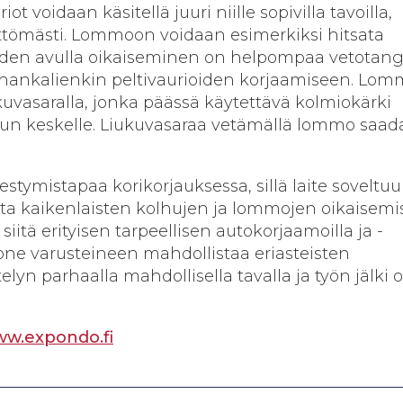
ot voidaan käsitellä juuri niille sopivilla tavoilla,
ttömästi. Lommoon voidaan esimerkiksi hitsata
oiden avulla oikaiseminen on helpompaa vetotango
 hankalienkin peltivaurioiden korjaamiseen. Lom
ukuvasaralla, jonka päässä käytettävä kolmiokärki
lhun keskelle. Liukuvasaraa vetämällä lommo saa
.
stymistapaa korikorjauksessa, sillä laite soveltuu
ta kaikenlaisten kolhujen ja lommojen oikaisemi
iitä erityisen tarpeellisen autokorjaamoilla ja -
one varusteineen mahdollistaa eriasteisten
telyn parhaalla mahdollisella tavalla ja työn jälki 
ww.expondo.fi