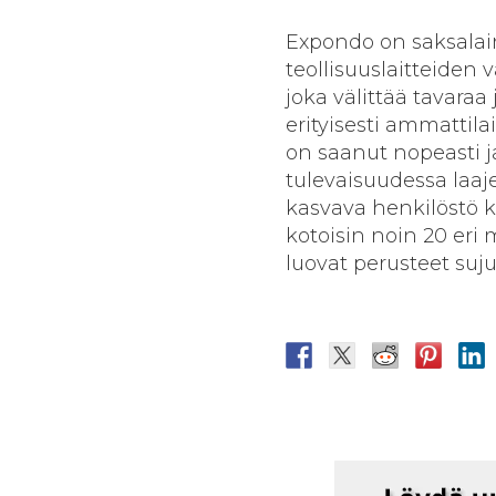
Expondo on saksalain
teollisuuslaitteiden
joka välittää tavara
erityisesti ammattilai
on saanut nopeasti j
tulevaisuudessa laa
kasvava henkilöstö k
kotoisin noin 20 eri
luovat perusteet suj