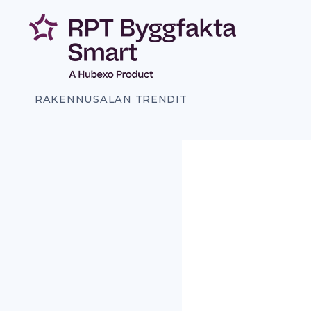
Siirry
sisältöön
RAKENNUSALAN TRENDIT