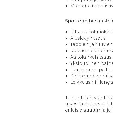
Monipuolinen lisä
Spotterin hitsausto
Hitsaus kolmiokärj
Aluslevyhitsaus
Tappien ja ruuvien
Ruuvien painehits
Aaltolankahitsaus
Yksipuolinen pain
Laajennus – peilin
Peltireunojen hits
Leikkaus hiililanga
Toimintojen vaihto kä
myös tarkat arvot hi
erilaisia suuttimia ja