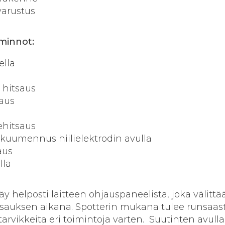
varustus
iminnot:
ellä
 hitsaus
aus
ehitsaus
 kuumennus hiilielektrodin avulla
aus
lla
y helposti laitteen ohjauspaneelista, joka välittä
tsauksen aikana. Spotterin mukana tulee runsaast
 tarvikkeita eri toimintoja varten. Suutinten avulla