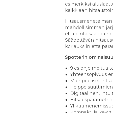
esimerkiksi aluslaatt
kaikkiaan hitsaustoim
Hitsausmenetelmän s
mahdollisimman järje
että pinta saadaan oi
Säädettävän hitsausvi
korjauksiin että para
Spotterin ominaisu
9 esiohjelmoitua t
Yhteensopivuus er
Monipuoliset hitsa
Helppo suuttimien
Digitaalinen, intui
Hitsausparametri
Ylikuumenemissuo
Kompakti ja kevyt