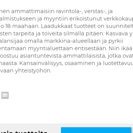
en ammattimaisiin ravintola-, verstas-, ja
 valmistukseen ja myyntiin erikoistunut verkkokau
a jo 18 maahaan. Laadukkaat tuotteet on suunnitel
sten tarpeita ja toiveita silmällä pitäen. Kasvava y
alansijaa omalla markkina-alueellaan ja pyrkii
jentamaan myyntialuettaan entisestään. Niin ikä
oostuu asiantuntevista ammattilaisista, jotka ova
 maasta. Kansainvälisyys, osaaminen ja luotettavu
uvaan yhteistyöhön.