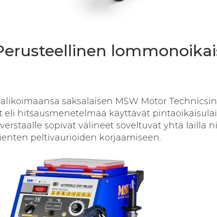
 Perusteellinen lommonoika
alikoimaansa saksalaisen MSW Motor Technicsin
t eli hitsausmenetelmää käyttävät pintaoikaisulai
verstaalle sopivat välineet soveltuvat yhtä lailla n
enten peltivaurioiden korjaamiseen.