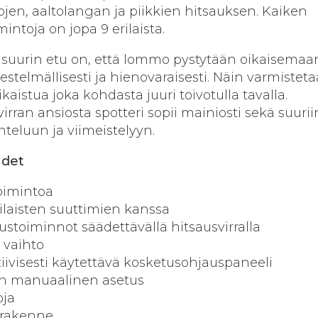
ojen, aaltolangan ja piikkien hitsauksen. Kaiken
intoja on jopa 9 erilaista.
uurin etu on, että lommo pystytään oikaisemaa
stelmällisesti ja hienovaraisesti. Näin varmisteta
kaistua joka kohdasta juuri toivotulla tavalla.
rran ansiosta spotteri sopii mainiosti sekä suurii
nteluun ja viimeistelyyn.
udet
oimintoa
ilaisten suuttimien kanssa
ustoiminnot säädettävällä hitsausvirralla
 vaihto
tiivisesti käytettävä kosketusohjauspaneeli
en manuaalinen asetus
ja
 rakenne