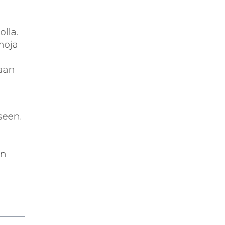
lla.
moja
daan
seen.
on