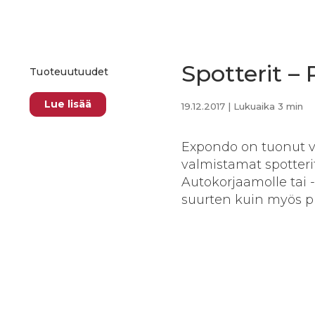
Spotterit –
Tuoteuutuudet
Lue lisää
19.12.2017
| Lukuaika 3 min
Expondo on tuonut v
valmistamat spotteri
Autokorjaamolle tai -
suurten kuin myös pi