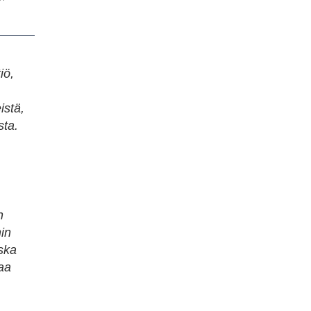
iö,
istä,
sta.
n
hin
ska
naa