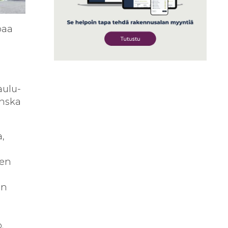
oaa
aulu-
nska
,
jen
an
.