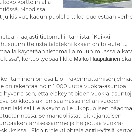
t koko korttelin alla
htiössä. Moodissa
t julkisivut, kadun puolella taloa puolestaan verh
ään laajasti tietomallintamista. ”Kaikki
htisuunnittelusta talotekniikkaan on toteutettu
ömaalla käytetään tietomallia muun muassa aikat
elussa”, kertoo työpäällikkö
Ska
Marko Haapalainen
akentaminen on osa Elon rakennuttamisohjelmaa
e on rakentaa noin 1 000 uutta vuokra-asuntoa
 hyvänä sen, että eläkeyhtiöiden vuokra-asunto
eva poikkeuslaki on saamassa neljän vuoden
inen laki sallii eläkeyhtiöille ulkopuolisen pääom
otuotannossa. Se mahdollistaa pitkäjänteisen
untorakentamisessamme ja helpottaa vuokra-
kuksissa”, Elon projektijohtaja
kertoo
Antti Pyötsiä