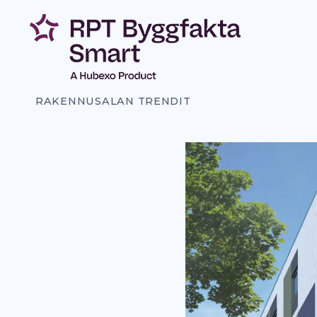
Siirry
sisältöön
RAKENNUSALAN TRENDIT