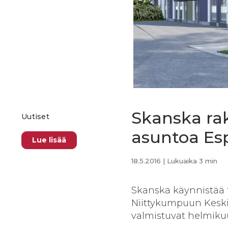
Skanska rak
Uutiset
asuntoa Es
Lue lisää
18.5.2016
| Lukuaika 3 min
Skanska käynnistää
Niittykumpuun Keski
valmistuvat helmiku