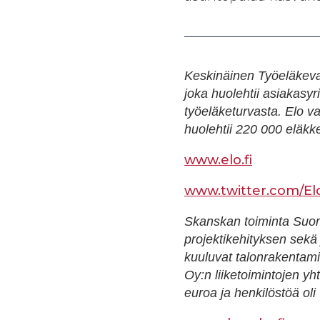
Keskinäinen Työeläkeva
joka huolehtii asiakasyri
työeläketurvasta. Elo va
huolehtii 220 000 eläkk
www.elo.fi
www.twitter.com/El
Skanskan toiminta Suome
projektikehityksen sekä
kuuluvat talonrakentami
Oy:n liiketoimintojen yh
euroa ja henkilöstöä ol