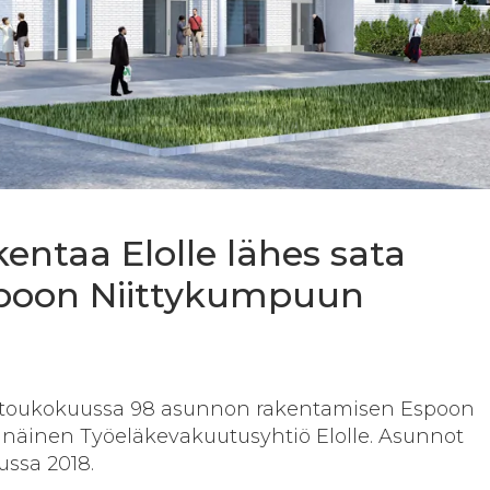
entaa Elolle lähes sata
poon Niittykumpuun
 toukokuussa 98 asunnon rakentamisen Espoon
näinen Työeläkevakuutusyhtiö Elolle. Asunnot
ussa 2018.