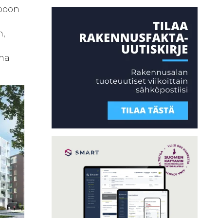
spoon
n,
a
ama