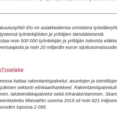
kuutusyhtiö Elo on asiakkaidensa omistama työeläkeyht
tystensä työntekijöiden ja yrittäjien lakisääteisestä
staa noin 500 000 työntekijän ja yrittäjän tulevista eläkke
eensaajasta ja noin 20 miljardin euron sijoitusomaisuude
oTyoelake
ssa kattaa rakentamispalvelut, asuntojen ja toimitiloje
 julkisen sektorin elinkaarihankkeet. Rakentamispalvelui
nen, talotekniikkapalvelut sekä infrarakentaminen. Skan
teenlaskettu liikevaihto vuonna 2015 oli noin 821 miljoo
i vuoden lopussa 2 095.