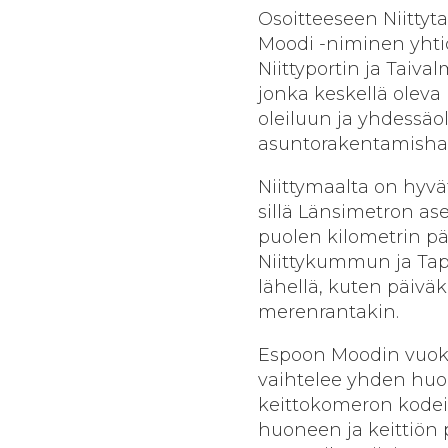
Osoitteeseen Niittyt
Moodi -niminen yhtiö
Niittyportin ja Taiva
jonka keskellä oleva 
oleiluun ja yhdessäo
asuntorakentamishan
Niittymaalta on hyvä
sillä Länsimetron as
puolen kilometrin p
Niittykummun ja Tapi
lähellä, kuten päiväk
merenrantakin.
Espoon Moodin vuok
vaihtelee yhden huo
keittokomeron kode
huoneen ja keittiön 