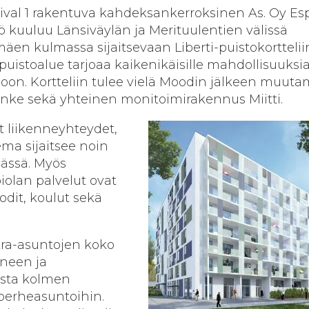
aival 1 rakentuva kahdeksankerroksinen As. Oy E
 kuuluu Länsiväylän ja Merituulentien välissä
lmäen kulmassa sijaitsevaan Liberti-puistokorttelii
puistoalue tarjoaa kaikenikäisille mahdollisuuksi
loon. Kortteliin tulee vielä Moodin jälkeen muut
ke sekä yhteinen monitoimirakennus Miitti.
t liikenneyhteydet,
ema sijaitsee noin
äässä. Myös
olan palvelut ovat
odit, koulut sekä
ra-asuntojen koko
neen ja
ista kolmen
perheasuntoihin.