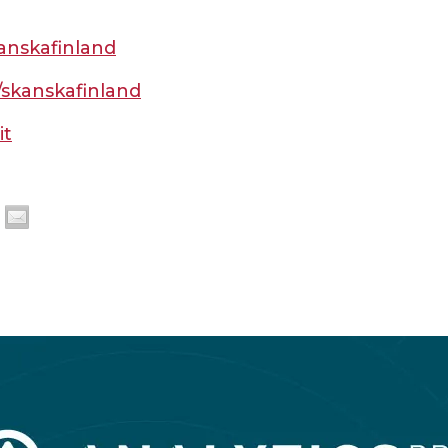
anskafinland
skanskafinland
it