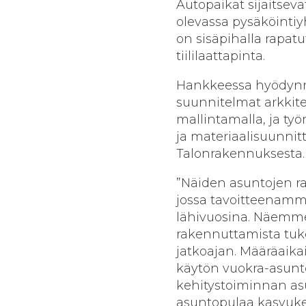
Autopaikat sijaitseva
olevassa pysäköintiy
on sisäpihalla rapatu
tiililaattapinta.
Hankkeessa hyödynnet
suunnitelmat arkkite
mallintamalla, ja ty
ja materiaalisuunnitt
Talonrakennuksesta.
”Näiden asuntojen r
jossa tavoitteenamm
lähivuosina. Näemme
rakennuttamista tuk
jatkoajan. Määräaika
käytön vuokra-asunt
kehitystoiminnan as
asuntopulaa kasvukes