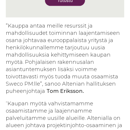
”Kauppa antaa meille resurssit ja
mahdollisuudet toiminnan laajentamiseen
osana johtavaa eurooppalaista yritystä ja
henkilökunnallemme tarjoutuu uusia
mahdollisuuksia kehittymiseen kaupan
myötä. Pohjalaisen rakennusalan
asiantuntemuksen lisäksi voimme
toivottavasti myös tuoda muuta osaamista
Sweco PM:lle”, sanoo Altenian hallituksen
puheenjohtaja
Tom Eriksson.
“Kaupan myötä vahvistamamme
osaamistamme ja laajennamme
palveluitamme uusille alueille. Altenialla on
alueen johtava projektinjohto-osaaminen ja