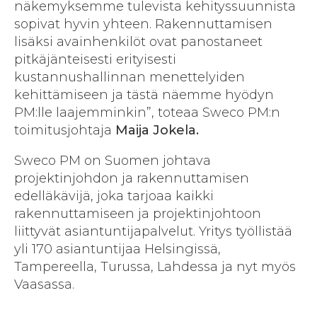
näkemyksemme tulevista kehityssuunnista
sopivat hyvin yhteen. Rakennuttamisen
lisäksi avainhenkilöt ovat panostaneet
pitkäjänteisesti erityisesti
kustannushallinnan menettelyiden
kehittämiseen ja tästä näemme hyödyn
PM:lle laajemminkin”, toteaa Sweco PM:n
toimitusjohtaja
Maija Jokela.
Sweco PM on Suomen johtava
projektinjohdon ja rakennuttamisen
edelläkävijä, joka tarjoaa kaikki
rakennuttamiseen ja projektinjohtoon
liittyvät asiantuntijapalvelut. Yritys työllistää
yli 170 asiantuntijaa Helsingissä,
Tampereella, Turussa, Lahdessa ja nyt myös
Vaasassa.