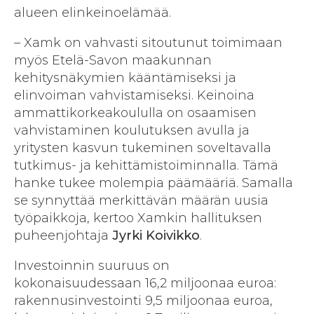
alueen elinkeinoelämää.
– Xamk on vahvasti sitoutunut toimimaan
myös Etelä-Savon maakunnan
kehitysnäkymien kääntämiseksi ja
elinvoiman vahvistamiseksi. Keinoina
ammattikorkeakoululla on osaamisen
vahvistaminen koulutuksen avulla ja
yritysten kasvun tukeminen soveltavalla
tutkimus- ja kehittämistoiminnalla. Tämä
hanke tukee molempia päämääriä. Samalla
se synnyttää merkittävän määrän uusia
työpaikkoja, kertoo Xamkin hallituksen
puheenjohtaja
Jyrki Koivikko
.
Investoinnin suuruus on
kokonaisuudessaan 16,2 miljoonaa euroa:
rakennusinvestointi 9,5 miljoonaa euroa,