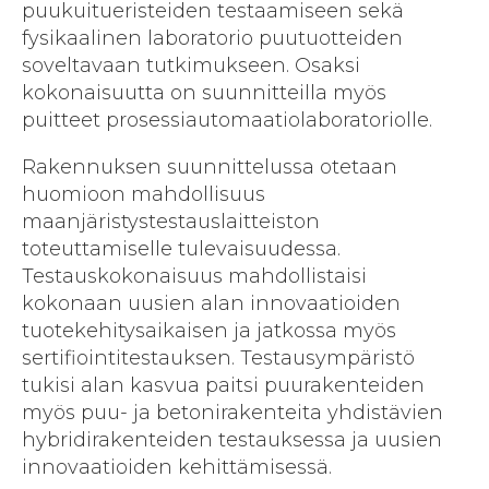
puukuitueristeiden testaamiseen sekä
fysikaalinen laboratorio puutuotteiden
soveltavaan tutkimukseen. Osaksi
kokonaisuutta on suunnitteilla myös
puitteet prosessiautomaatiolaboratoriolle.
Rakennuksen suunnittelussa otetaan
huomioon mahdollisuus
maanjäristystestauslaitteiston
toteuttamiselle tulevaisuudessa.
Testauskokonaisuus mahdollistaisi
kokonaan uusien alan innovaatioiden
tuotekehitysaikaisen ja jatkossa myös
sertifiointitestauksen. Testausympäristö
tukisi alan kasvua paitsi puurakenteiden
myös puu- ja betonirakenteita yhdistävien
hybridirakenteiden testauksessa ja uusien
innovaatioiden kehittämisessä.