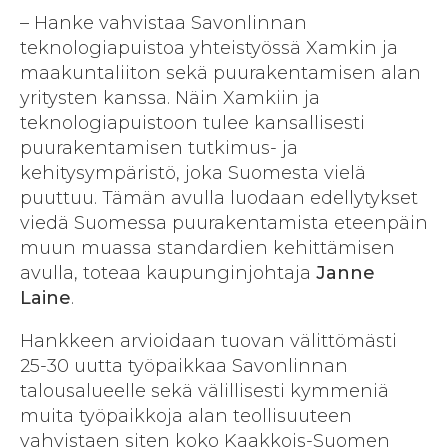
– Hanke vahvistaa Savonlinnan
teknologiapuistoa yhteistyössä Xamkin ja
maakuntaliiton sekä puurakentamisen alan
yritysten kanssa. Näin Xamkiin ja
teknologiapuistoon tulee kansallisesti
puurakentamisen tutkimus- ja
kehitysympäristö, joka Suomesta vielä
puuttuu. Tämän avulla luodaan edellytykset
viedä Suomessa puurakentamista eteenpäin
muun muassa standardien kehittämisen
avulla, toteaa kaupunginjohtaja
Janne
Laine
.
Hankkeen arvioidaan tuovan välittömästi
25-30 uutta työpaikkaa Savonlinnan
talousalueelle sekä välillisesti kymmeniä
muita työpaikkoja alan teollisuuteen
vahvistaen siten koko Kaakkois-Suomen