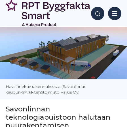
Siirry
sisältöön
Hae sisältöjä
Havainnekuv rakennuksesta (Savonlinnan
kaupunki/Arkkitehtitoimisto Valjus Oy)
Savonlinnan
teknologiapuistoon halutaan
puurakentamisen