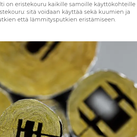
n eristekouru kaikille samoille käyttökohteille
ekouru: sitä voidaan käyttää sekä kuumien ja
utkien että lämmitysputkien eristämiseen.