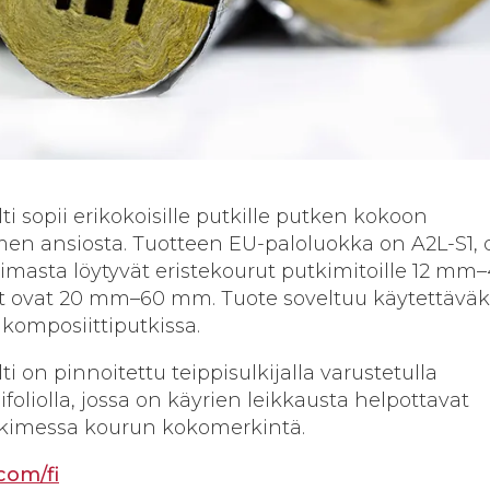
sopii erikokoisille putkille putken kokoon
en ansiosta. Tuotteen EU-paloluokka on A2L-S1, 
masta löytyvät eristekourut putkimitoille 12 mm
 ovat 20 mm–60 mm. Tuote soveltuu käytettäväk
a komposiittiputkissa.
n pinnoitettu teippisulkijalla varustetulla
ifoliolla, jossa on käyrien leikkausta helpottavat
ulkimessa kourun kokomerkintä.
com/fi