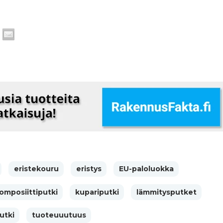
eristekouru
eristys
EU-paloluokka
omposiittiputki
kupariputki
lämmitysputket
utki
tuoteuuutuus