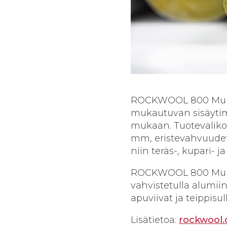
ROCKWOOL 800 Multi 
mukautuvan sisäytim
mukaan. Tuotevalikoi
mm, eristevahvuudet
niin teräs-, kupari- j
ROCKWOOL 800 Multi o
vahvistetulla alumiin
apuviivat ja teippis
Lisätietoa:
rockwool.