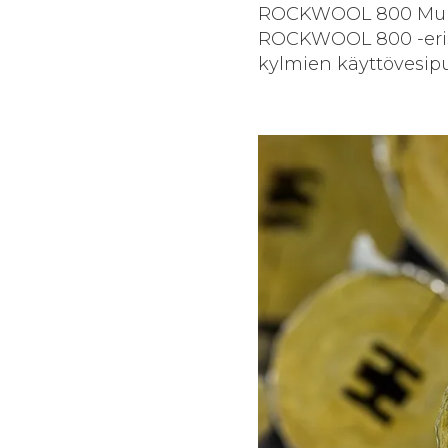
ROCKWOOL 800 Multi o
ROCKWOOL 800 -erist
kylmien käyttövesip