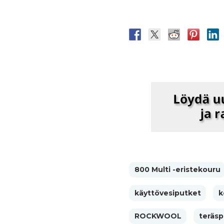
800 Multi -eristekouru
käyttövesiputket
k
ROCKWOOL
teräsp