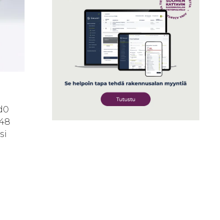
d0
–48
si