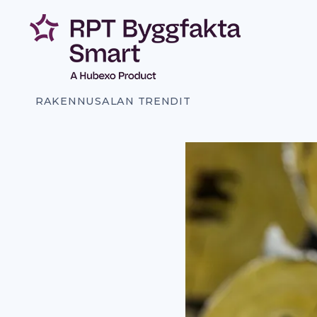
Siirry
sisältöön
RAKENNUSALAN TRENDIT