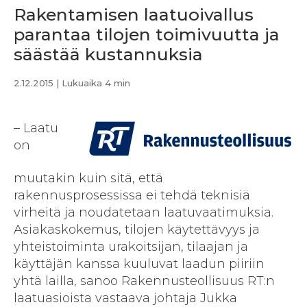
Rakentamisen laatuoivallus
parantaa tilojen toimivuutta ja
säästää kustannuksia
2.12.2015
| Lukuaika 4 min
– Laatu
on
muutakin kuin sitä, että
rakennusprosessissa ei tehdä teknisiä
virheitä ja noudatetaan laatuvaatimuksia.
Asiakaskokemus, tilojen käytettävyys ja
yhteistoiminta urakoitsijan, tilaajan ja
käyttäjän kanssa kuuluvat laadun piiriin
yhtä lailla, sanoo Rakennusteollisuus RT:n
laatuasioista vastaava johtaja Jukka