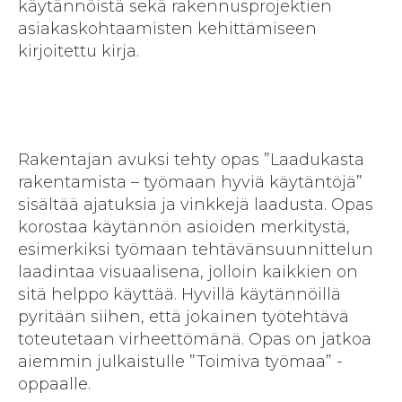
käytännöistä sekä rakennusprojektien
asiakaskohtaamisten kehittämiseen
kirjoitettu kirja.
Rakentajan avuksi tehty opas ”Laadukasta
rakentamista – työmaan hyviä käytäntöjä”
sisältää ajatuksia ja vinkkejä laadusta. Opas
korostaa käytännön asioiden merkitystä,
esimerkiksi työmaan tehtävänsuunnittelun
laadintaa visuaalisena, jolloin kaikkien on
sitä helppo käyttää. Hyvillä käytännöillä
pyritään siihen, että jokainen työtehtävä
toteutetaan virheettömänä. Opas on jatkoa
aiemmin julkaistulle ”Toimiva työmaa” -
oppaalle.