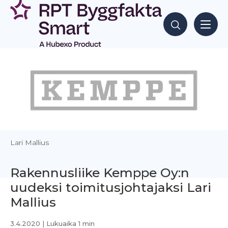
Siirry
sisältöön
Hae sisältöjä
Lari Mallius
Rakennusliike Kemppe Oy:n
uudeksi toimitusjohtajaksi Lari
Mallius
3.4.2020
| Lukuaika 1 min