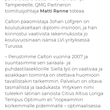
Tampereelle, QMG Partnersin
toimitusjohtaja
Matti Ranne
toteaa.
Calton pääomistaja Johan Löfgren on
koulutukseltaan diplomi-insinööri, ja hän
kiinnostui vaativista rakennuksista jo
kouluvuosinaan isänsä LVI-yrityksessä
Turussa.
– Perustimme Calton vuonna 2007 ja
suuntasimme sen sairaala- ja
puhdastilasektorille. Siellä työ on vaativaa ja
asiakkaan toiminta on otettava huomioon
tavallistakin tarkemmin. Palvelun on oltava
täsmällistä ja laadukasta. Yrityksen nimi
tuleekin latinan sanoista Citius Altius Longa
Tempus Optimum eli ”nopeammin
korkemmalle pidemmälle – optimaalisessa