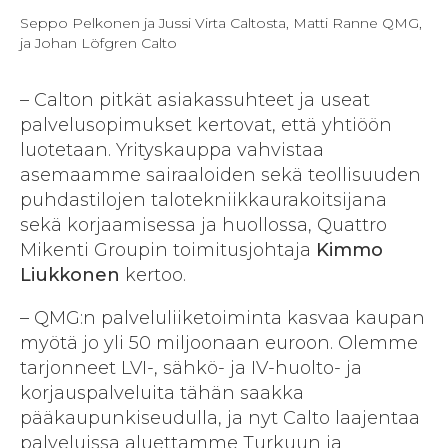
Seppo Pelkonen ja Jussi Virta Caltosta, Matti Ranne QMG,
ja Johan Löfgren Calto
– Calton pitkät asiakassuhteet ja useat
palvelusopimukset kertovat, että yhtiöön
luotetaan. Yrityskauppa vahvistaa
asemaamme sairaaloiden sekä teollisuuden
puhdastilojen talotekniikkaurakoitsijana
sekä korjaamisessa ja huollossa, Quattro
Mikenti Groupin toimitusjohtaja
Kimmo
Liukkonen
kertoo.
– QMG:n palveluliiketoiminta kasvaa kaupan
myötä jo yli 50 miljoonaan euroon. Olemme
tarjonneet LVI-, sähkö- ja IV-huolto- ja
korjauspalveluita tähän saakka
pääkaupunkiseudulla, ja nyt Calto laajentaa
palveluissa aluettamme Turkuun ja