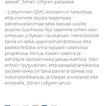
ajassa”, Johan Löfgren paljastaa.
– Liittyminen QMG-konserniin tarkoittaa,
että voimme tarjota laajempaa
palveluvalikoimaa sekä kasvaa uusille
alueille Suomessa. Nyt saamme siihen alan
johtavan yrityksen taustatuen. Henkilöstölle
tämä on sekä oppimismahdollisuus että
paikka testata omia rajojaan vaativissa
projektissa. Minua itseäni vaativa ja
kehittyvä talotekniikka jaksaa kiehtoa. Olen
erittäin tyytyväinen, että sairaalahankkeissa
talotekniikka on tänä päivänä tärkeä osa
kokonaisratkaisua, ja tilaajat arvostavat sitä
korkealle, Johan Löfgren arvioi.