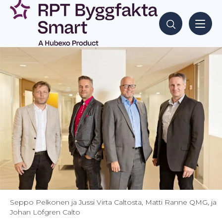
Siirry
sisältöön
Hae sisältöjä
Seppo Pelkonen ja Jussi Virta Caltosta, Matti Ranne QMG, ja
Johan Löfgren Calto