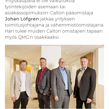
Yrityskaupalla ei ole vaikutuksia
työntekijöiden asemaan tai
asiakassopimuksiin. Calton pääomistaja
Johan Löfgren
jatkaa yrityksen
toimitusjohtajana ja vähemmistöomistajana.
Hän tulee muiden Calton omistajien tapaan
myös QMG:n osakkaaksi.