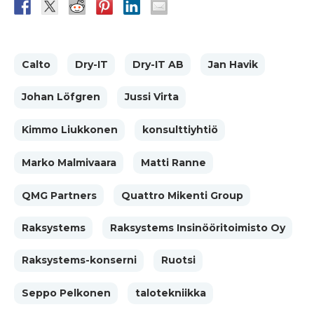
Calto
Dry-IT
Dry-IT AB
Jan Havik
Johan Löfgren
Jussi Virta
Kimmo Liukkonen
konsulttiyhtiö
Marko Malmivaara
Matti Ranne
QMG Partners
Quattro Mikenti Group
Raksystems
Raksystems Insinööritoimisto Oy
Raksystems-konserni
Ruotsi
Seppo Pelkonen
talotekniikka