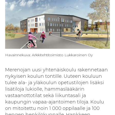
Havainnekuva: Arkkitehtitoimisto Lukkaroinen Oy
Merenojan uusi yhtenäiskoulu rakennetaan
nykyisen koulun tontille. Uuteen kouluun
tulee ala- ja yläkoulun opetustilojen lisäksi
lisätiloja lukiolle, hammaslääkärin
vastaanottotilat sekä liikuntasali ja
kaupungin vapaa-ajantoimen tiloja. Koulu
on mitoitettu noin 1 000 oppilaalle ja 100
hengen henkilökunnalle. Hankkeen