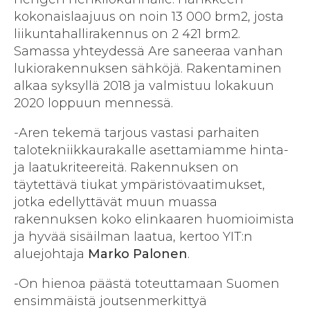
kokonaislaajuus on noin 13 000 brm2, josta
liikuntahallirakennus on 2 421 brm2.
Samassa yhteydessä Are saneeraa vanhan
lukiorakennuksen sähköjä. Rakentaminen
alkaa syksyllä 2018 ja valmistuu lokakuun
2020 loppuun mennessä.
-Aren tekemä tarjous vastasi parhaiten
talotekniikkaurakalle asettamiamme hinta-
ja laatukriteereitä. Rakennuksen on
täytettävä tiukat ympäristövaatimukset,
jotka edellyttävät muun muassa
rakennuksen koko elinkaaren huomioimista
ja hyvää sisäilman laatua, kertoo YIT:n
aluejohtaja
Marko Palonen
.
-On hienoa päästä toteuttamaan Suomen
ensimmäistä joutsenmerkittyä