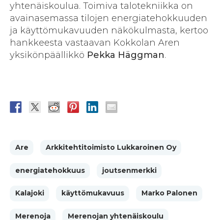
yhtenäiskoulua. Toimiva talotekniikka on
avainasemassa tilojen energiatehokkuuden
ja käyttömukavuuden näkökulmasta, kertoo
hankkeesta vastaavan Kokkolan Aren
yksikönpäällikkö
Pekka Häggman
.
Are
Arkkitehtitoimisto Lukkaroinen Oy
energiatehokkuus
joutsenmerkki
Kalajoki
käyttömukavuus
Marko Palonen
Merenoja
Merenojan yhtenäiskoulu