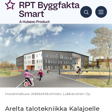
Siirry
sisältöön
Hae sisältöjä
Havainnekuva: Arkkitehtitoimisto Lukkaroinen Oy
Arelta talotekniikka Kalajoelle