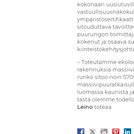
kokonaan uusiutuvil
vastuullisuusnäköku
ympäristösertifikaat
sitouduttava tavoitte
puurungon toimittaja
kokenut ja osaava s
kiinteistökehitysjoht
– Toteutamme ekologis
rakennuksia massii
runko sitoo noin 570
massiivipuuratkaisu
luomassa kaunista ja
tästä olemme todella
Leino
toteaa.