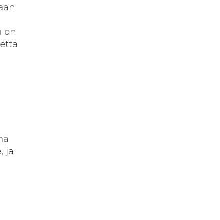
maan
n on
 että
na
, ja