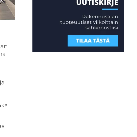
aan
nna
ja
nka
aa