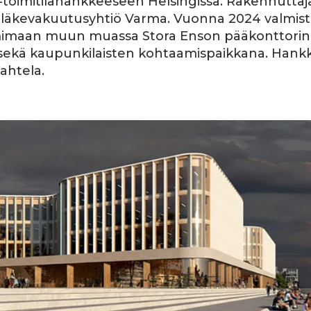
 -toimitilahankkeeseen Helsingissä. Rakennutta
eläkevakuutusyhtiö Varma. Vuonna 2024 valmis
mimaan muun muassa Stora Enson pääkonttorina
 sekä kaupunkilaisten kohtaamispaikkana. Han
ahtela.