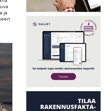
jana
tuva
 ja
kkeen