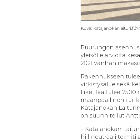
Kuva: katajanokanlaituri.fi/
Puurungon asennusty
yleisölle arviolta ke
2021 vanhan makasii
Rakennukseen tulee n
virkistysalue sekä kel
liiketilaa tulee 7500
maanpäällinen runko o
Katajanokan Laiturin 
on suunnitellut Antt
– Katajanokan Laitu
hiilineutraali toimit