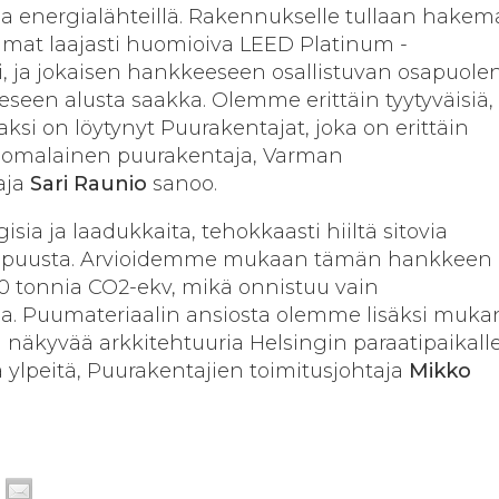
la energialähteillä. Rakennukselle tullaan hake
lmat laajasti huomioiva LEED Platinum -
ti, ja jokaisen hankkeeseen osallistuvan osapuole
eseen alusta saakka. Olemme erittäin tyytyväisiä,
ksi on löytynyt Puurakentajat, joka on erittäin
uomalainen puurakentaja, Varman
aja
Sari Raunio
sanoo.
ia ja laadukkaita, tehokkaasti hiiltä sitovia
vipuusta. Arvioidemme mukaan tämän hankkeen
0 tonnia CO2-ekv, mikä onnistuu vain
lla. Puumateriaalin ansiosta olemme lisäksi muka
 näkyvää arkkitehtuuria Helsingin paraatipaikalle
 ylpeitä, Puurakentajien toimitusjohtaja
Mikko