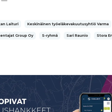
an Laituri
Keskinäinen työeläkevakuutusyhtiö Varma
entajat Group Oy
S-ryhmä
Sari Raunio
Stora E