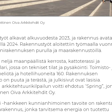
Anttinen Oiva Arkkitehdit Oy
öt alkavat alkuvuodesta 2023, ja rakennus avat
sällä 2024. Rakennustyöt aloitettiin työmaalla vuo
nirakennuksen purulla ja maarakennustöillä.
eljä maanpäällistä kerrosta, kattoterassi ja
lari, jossa on tekniset tilat ja pysäköinti. Toimisto- 
 neliötä ja hotellihuoneita 160. Rakennuksen
n puuta ja terästä, ja julkisivut ovat lasisia.
arkkitehtuurikilpailun voitti ehdotus “Spring”, jo
inen Oiva Arkkitehdit Oy.
ri -hankkeen kunnianhimoinen tavoite on rakent
ilarakennus, jonka tarvitsema energia on tuotettu