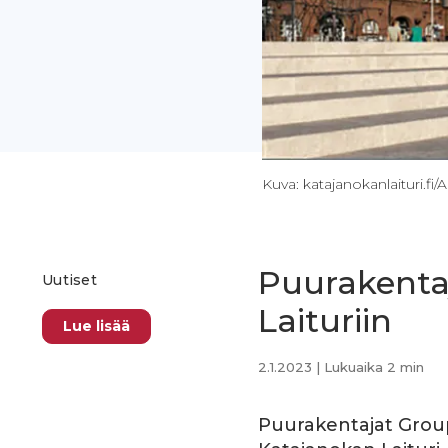
Kuva: katajanokanlaituri.fi/
Puurakenta
Uutiset
Laituriin
Lue lisää
2.1.2023
| Lukuaika 2 min
Puurakentajat Group