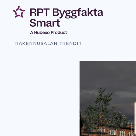
Siirry
sisältöön
RAKENNUSALAN TRENDIT