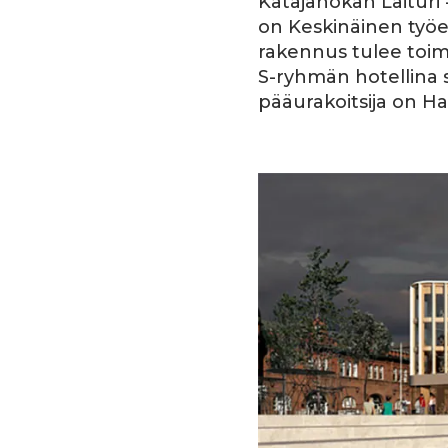
Katajanokan Laituri
on Keskinäinen työ
rakennus tulee toi
S-ryhmän hotellina
pääurakoitsija on Ha