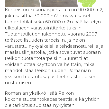
Kiinteistön kokonaispinta-ala on 90 000 m2,
joka käsittää 30 000 m2:n nykyaikaiset
tuotantotilat sekä 60 000 m2:n päällystetyn
ulkoalueen varastointitarkoituksiin.
Tuotantotilat on rakennettu vuonna 2007
terästeollisuuden tarpeisiin, ja ne on
varustettu nykyaikaisilla tehdasnostureilla ja
maalauslinjastolla, jotka soveltuvat suoraan
Peikon tuotantotarpeisiin. Suuret tilat
voidaan ottaa käyttöön vaiheittain, mikä
mahdollistaa Peikon uuden Romanian
yksikön tuotantokapasiteetin asteittaisen
nostamisen.
Romanian yksikkö lisää Peikon
kokonaistuotantokapasiteettia, eikä yhtiön
ole tarkoitus supistaa nykyisten