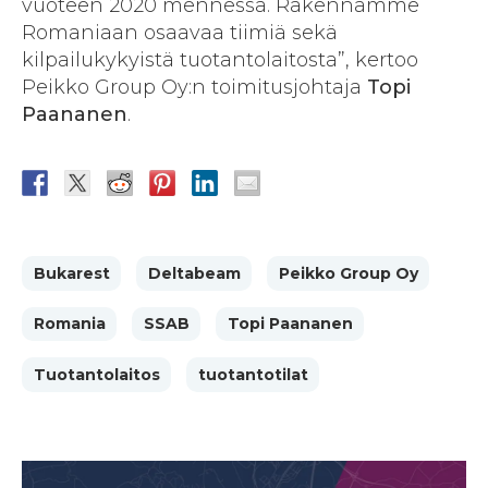
vuoteen 2020 mennessä. Rakennamme
Romaniaan osaavaa tiimiä sekä
kilpailukykyistä tuotantolaitosta”, kertoo
Peikko Group Oy:n toimitusjohtaja
Topi
Paananen
.
Bukarest
Deltabeam
Peikko Group Oy
Romania
SSAB
Topi Paananen
Tuotantolaitos
tuotantotilat