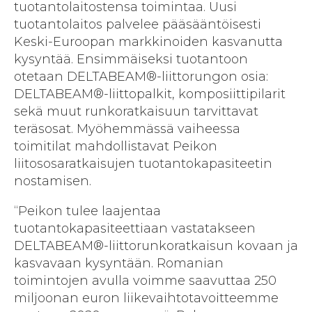
tuotantolaitostensa toimintaa. Uusi
tuotantolaitos palvelee pääsääntöisesti
Keski-Euroopan markkinoiden kasvanutta
kysyntää. Ensimmäiseksi tuotantoon
otetaan DELTABEAM®-liittorungon osia:
DELTABEAM®-liittopalkit, komposiittipilarit
sekä muut runkoratkaisuun tarvittavat
teräsosat. Myöhemmässä vaiheessa
toimitilat mahdollistavat Peikon
liitososaratkaisujen tuotantokapasiteetin
nostamisen.
“Peikon tulee laajentaa
tuotantokapasiteettiaan vastatakseen
DELTABEAM®-liittorunkoratkaisun kovaan ja
kasvavaan kysyntään. Romanian
toimintojen avulla voimme saavuttaa 250
miljoonan euron liikevaihtotavoitteemme