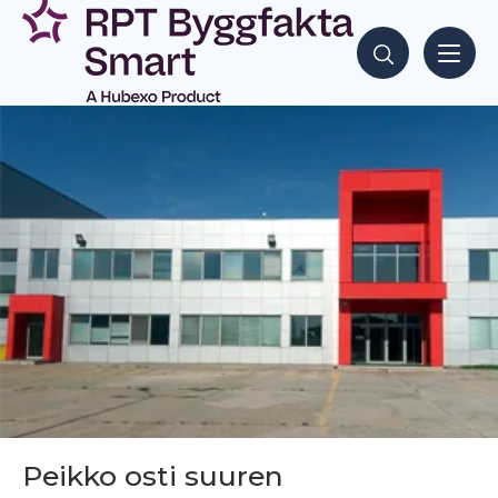
Siirry
sisältöön
Hae sisältöjä
Peikko osti suuren