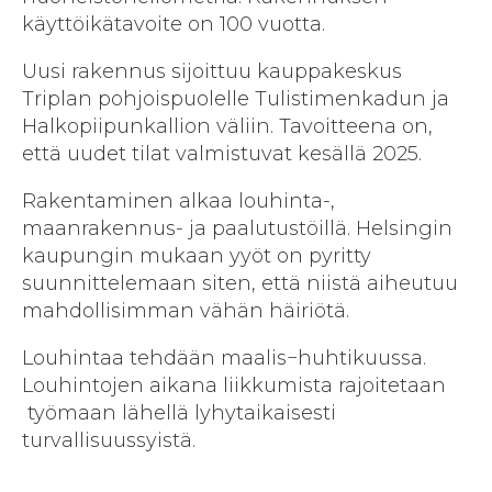
käyttöikätavoite on 100 vuotta.
Uusi rakennus sijoittuu kauppakeskus
Triplan pohjoispuolelle Tulistimenkadun ja
Halkopiipunkallion väliin. Tavoitteena on,
että uudet tilat valmistuvat kesällä 2025.
Rakentaminen alkaa louhinta-,
maanrakennus- ja paalutustöillä. Helsingin
kaupungin mukaan yyöt on pyritty
suunnittelemaan siten, että niistä aiheutuu
mahdollisimman vähän häiriötä.
Louhintaa tehdään maalis−huhtikuussa.
Louhintojen aikana liikkumista rajoitetaan
työmaan lähellä lyhytaikaisesti
turvallisuussyistä.