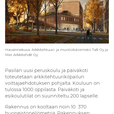
Havainnekuva: Arkkitehtuuri- ja muotoilutoimisto Talli Oy ja
Mer Arkkitehdit Oy
Pasilan uusi peruskoulu ja päiväkoti
toteutetaan arkkitehtuurikilpailun
voittajaehdotuksen pohjalta. Kouluun on
tulossa 1000 oppilasta. Päiväkoti ja
esikoulutilat on suunniteltu 200 lapselle.
Rakennus on kooltaan noin 10 370
huoneistoneliömetriä. Rakennuksen