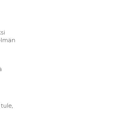
.
si
telmän
a
ä
tule,