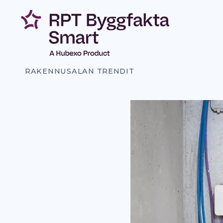
Siirry
sisältöön
RAKENNUSALAN TRENDIT