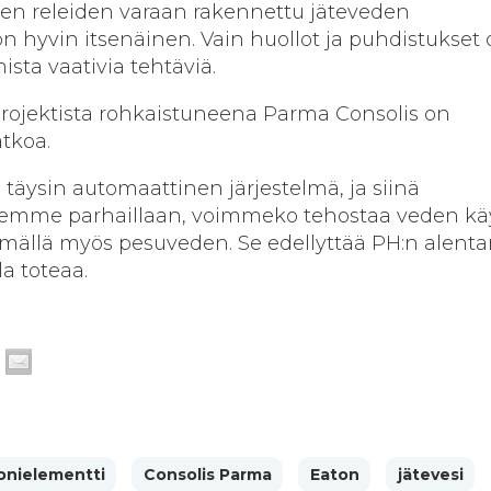
ien releiden varaan rakennettu jäteveden
on hyvin itsenäinen. Vain huollot ja puhdistukset 
sta vaativia tehtäviä.
projektista rohkaistuneena Parma Consolis on
atkoa.
a täysin automaattinen järjestelmä, ja siinä
telemme parhaillaan, voimmeko tehostaa veden kä
ämällä myös pesuveden. Se edellyttää PH:n alent
la toteaa.
onielementti
Consolis Parma
Eaton
jätevesi