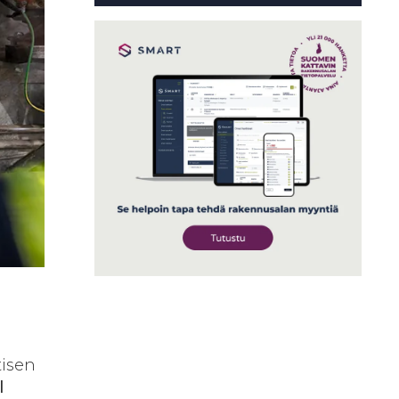
tisen
l