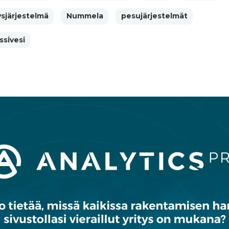
ysjärjestelmä
Nummela
pesujärjestelmät
ssivesi