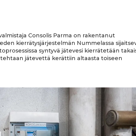
almistaja Consolis Parma on rakentanut
eden kierrätysjärjestelmän Nummelassa sijaitsev
oprosessissa syntyvä jätevesi kierrätetään takai
ehtaan jätevettä kerättiin altaasta toiseen