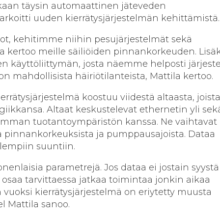
aan täysin automaattinen jäteveden
tarkoitti uuden kierrätysjärjestelmän kehittämistä
ot, kehitimme niihin pesujärjestelmät sekä
a kertoo meille säiliöiden pinnankorkeuden. Lisäk
n käyttöliittymän, josta näemme helposti järjes
n mahdollisista häiriötilanteista, Mattila kertoo.
rätysjärjestelmä koostuu viidestä altaasta, joist
giikkansa. Altaat keskustelevat ethernetin yli sek
emman tuotantoympäristön kanssa. Ne vaihtavat
 pinnankorkeuksista ja pumppausajoista. Dataa
lempiin suuntiin.
enlaisia parametrejä. Jos dataa ei jostain syystä 
s osaa tarvittaessa jatkaa toimintaa jonkin aikaa
 vuoksi kierrätysjärjestelmä on eriytetty muusta
l Mattila sanoo.