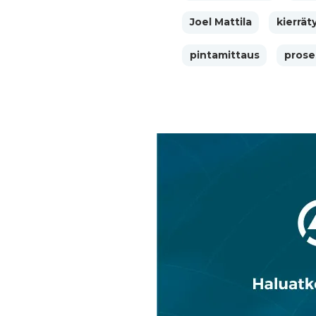
Joel Mattila
kierrät
pintamittaus
prose