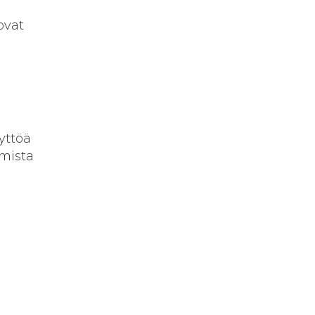
ovat
yttöä
amista