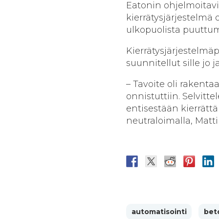
Eatonin ohjelmoitav
kierrätysjärjestelmä 
ulkopuolista puuttumi
Kierrätysjärjestelmä
suunnitellut sille jo j
– Tavoite oli rakenta
onnistuttiin. Selvit
entisestään kierrätt
neutraloimalla, Matti
automatisointi
bet