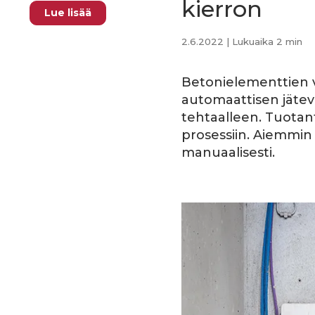
kierron
Lue lisää
2.6.2022
| Lukuaika 2 min
Betonielementtien v
automaattisen jätev
tehtaalleen. Tuotant
prosessiin.
Aiemmin t
manuaalisesti.