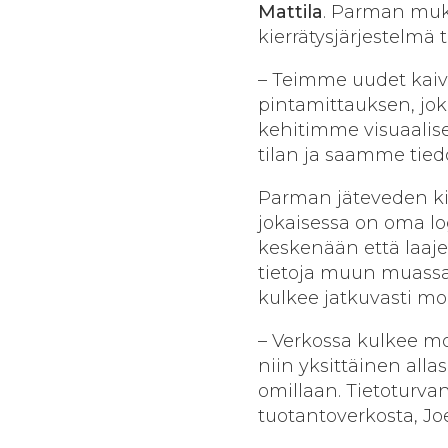
Mattila
. Parman muk
kierrätysjärjestelmä 
– Teimme uudet kaiv
pintamittauksen, jok
kehitimme visuaalise
tilan ja saamme tiedo
Parman jäteveden kier
jokaisessa on oma lo
keskenään että laaj
tietoja muun muassa
kulkee jatkuvasti mo
– Verkossa kulkee mon
niin yksittäinen alla
omillaan. Tietoturvan
tuotantoverkosta, Joe