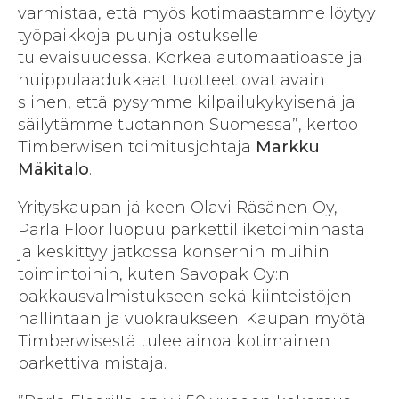
varmistaa, että myös kotimaastamme löytyy
työpaikkoja puunjalostukselle
tulevaisuudessa. Korkea automaatioaste ja
huippulaadukkaat tuotteet ovat avain
siihen, että pysymme kilpailukykyisenä ja
säilytämme tuotannon Suomessa”, kertoo
Timberwisen toimitusjohtaja
Markku
Mäkitalo
.
Yrityskaupan jälkeen Olavi Räsänen Oy,
Parla Floor luopuu parkettiliiketoiminnasta
ja keskittyy jatkossa konsernin muihin
toimintoihin, kuten Savopak Oy:n
pakkausvalmistukseen sekä kiinteistöjen
hallintaan ja vuokraukseen. Kaupan myötä
Timberwisestä tulee ainoa kotimainen
parkettivalmistaja.