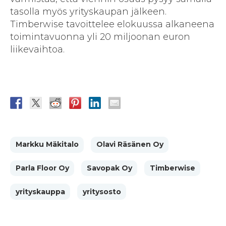
tasolla myös yrityskaupan jälkeen.
Timberwise tavoittelee elokuussa alkaneena
toimintavuonna yli 20 miljoonan euron
liikevaihtoa.
Markku Mäkitalo
Olavi Räsänen Oy
Parla Floor Oy
Savopak Oy
Timberwise
yrityskauppa
yritysosto