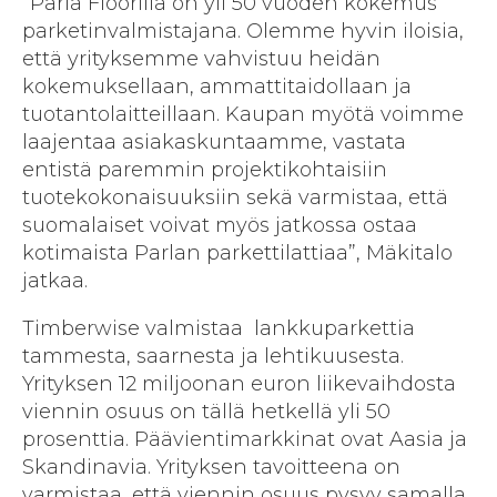
”Parla Floorilla on yli 50 vuoden kokemus
parketinvalmistajana. Olemme hyvin iloisia,
että yrityksemme vahvistuu heidän
kokemuksellaan, ammattitaidollaan ja
tuotantolaitteillaan. Kaupan myötä voimme
laajentaa asiakaskuntaamme, vastata
entistä paremmin projektikohtaisiin
tuotekokonaisuuksiin sekä varmistaa, että
suomalaiset voivat myös jatkossa ostaa
kotimaista Parlan parkettilattiaa”, Mäkitalo
jatkaa.
Timberwise valmistaa lankkuparkettia
tammesta, saarnesta ja lehtikuusesta.
Yrityksen 12 miljoonan euron liikevaihdosta
viennin osuus on tällä hetkellä yli 50
prosenttia. Päävientimarkkinat ovat Aasia ja
Skandinavia. Yrityksen tavoitteena on
varmistaa, että viennin osuus pysyy samalla