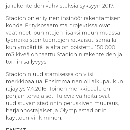
ja rakenteiden vahvistuksia syksyyn 2017.
Stadion on erityinen insinöörirakentamisen
kohde. Erityisosaamista projektissa ovat
vaatineet louhintojen lisäksi muun muassa
työnaikaisten tuentojen ratkaisut; samalla
kun ympäriltä ja alta on poistettu 150 000
m3 kiveä on taattu Stadionin rakenteiden ja
tornin säilyvyys.
Stadionin uudistamisessa on viisi
merkkipaalua. Ensimmäinen oli alkupaukun
räjäytys 7.4.2016. Toinen merkkipaalu on
pohjan tervajaiset. Tulevia vaiheita ovat
uudistuvan stadionin peruskiven muuraus,
harjannostajaiset ja Olympiastadionin
käyttöön vihkiminen.