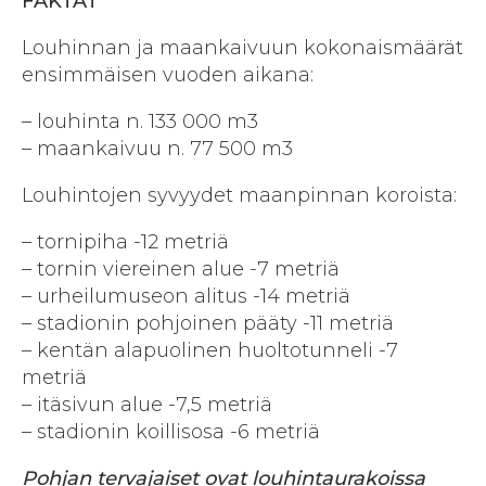
FAKTAT
Louhinnan ja maankaivuun kokonaismäärät
ensimmäisen vuoden aikana:
– louhinta n. 133 000 m3
– maankaivuu n. 77 500 m3
Louhintojen syvyydet maanpinnan koroista:
– tornipiha -12 metriä
– tornin viereinen alue -7 metriä
– urheilumuseon alitus -14 metriä
– stadionin pohjoinen pääty -11 metriä
– kentän alapuolinen huoltotunneli -7
metriä
– itäsivun alue -7,5 metriä
– stadionin koillisosa -6 metriä
Pohjan tervajaiset ovat louhintaurakoissa