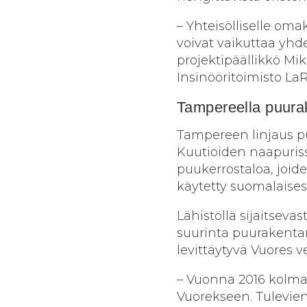
– Yhteisölliselle om
voivat vaikuttaa yhd
projektipäällikkö Mi
Insinööritoimisto LaR
Tampereella puurak
Tampereen linjaus 
Kuutioiden naapuris
puukerrostaloa, joid
käytetty suomalaises
Lähistöllä sijaitsev
suurinta puurakenta
levittäytyvä Vuores 
– Vuonna 2016 kolma
Vuorekseen. Tulevie