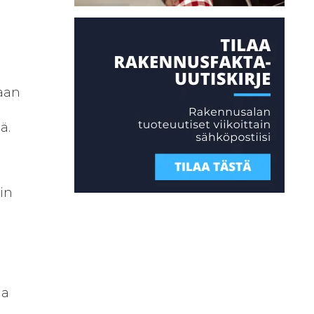
aan
ä.
in
ja