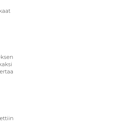
kaat
eksen
kaksi
ertaa
ttiin