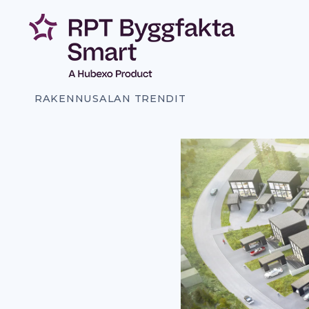
Siirry
sisältöön
RAKENNUSALAN TRENDIT