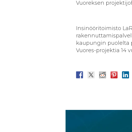
Vuoreksen projektijo
Insinööritoimisto L
rakennuttamispalvelu
kaupungin puolelta 
Vuores-projektia 14 v