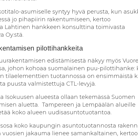
akotitalo-asumiselle syntyy hyvä perusta, kun asuk
essä jo pihapiirin rakentumiseen, kertoo
ka Lahtinen hankkeen konsulttina toimivasta
a Oy:stä.
entamisen pilottihankkeita
puurakentamisen edistämisestä näkyy myös Vuor
sa, johon kohoaa suomalainen puu-pilottihanke: 
en tilaelementtien tuotannossa on ensimmäistä k
ta puusta valmistettuja CTL-levyjä.
asta Isokuusen alueesta ollaan tekemässä Suomen
misen aluetta. Tampereen ja Lempäälän alueille
vetää koko alueen uudisasuntotuotantoa.
sosa koko kaupungin asuntotuotannosta rakenne
n vuosien jakauma lienee samankaltainen, kertoo