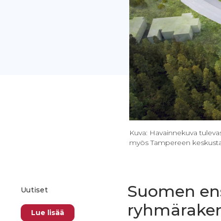
Kuva: Havainnekuva tulevas
myös Tampereen keskustan
Suomen en
Uutiset
ryhmäraken
Lue lisää