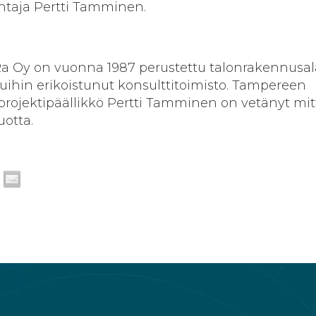
htaja Pertti Tamminen.
aRa Oy on vuonna 1987 perustettu talonrakennusa
ihin erikoistunut konsulttitoimisto. Tampereen
projektipäällikkö Pertti Tamminen on vetänyt mi
uotta.