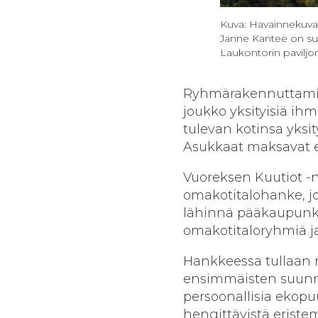
Kuva: Havainnekuva 
Janne Kantee on su
Laukontorin paviljo
Ryhmärakennuttamise
joukko yksityisiä ih
tulevan kotinsa yksi
Asukkaat maksavat es
Vuoreksen Kuutiot -
omakotitalohanke, 
lähinnä pääkaupunki
omakotitaloryhmiä ja
Hankkeessa tullaan r
ensimmäisten suunni
persoonallisia ekopu
hengittävistä eristem