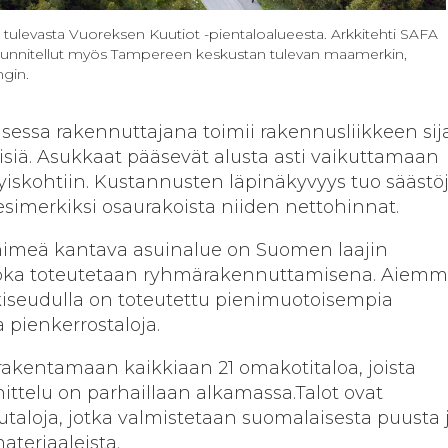
tulevasta Vuoreksen Kuutiot -pientaloalueesta. Arkkitehti SAFA
unnitellut myös Tampereen keskustan tulevan maamerkin,
ngin.
ssa rakennuttajana toimii rakennusliikkeen sij
misiä. Asukkaat pääsevät alusta asti vaikuttamaan
tyiskohtiin. Kustannusten läpinäkyvyys tuo säästöj
imerkiksi osaurakoista niiden nettohinnat.
nimeä kantava asuinalue on Suomen laajin
joka toteutetaan ryhmärakennuttamisena. Aiemm
seudulla on toteutettu pienimuotoisempia
 pienkerrostaloja.
akentamaan kaikkiaan 21 omakotitaloa, joista
ttelu on parhaillaan alkamassa.Talot ovat
utaloja, jotka valmistetaan suomalaisesta puusta 
ateriaaleista.