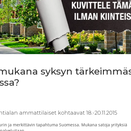
 mukana syksyn tärkeimmä
ssa?
intialan ammattilaiset kohtaavat 18.-20.11.2015
urin ja merkittävin tapahtuma Suomessa. Mukana satoja yrityksiä
 palveluitaan.