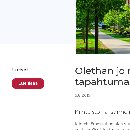
Olethan jo
Uutiset
tapahtuma
Lue lisää
5.8.2015
Kiinteistö- ja isännö
Kiinteistömessut on alan su
esittelemässä tuotteitaan ja