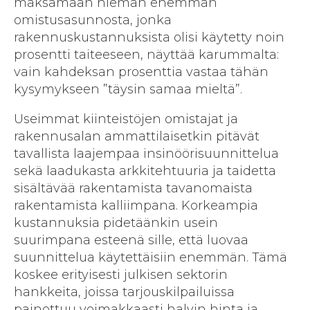
maksamaan hieman enemmän
omistusasunnosta, jonka
rakennuskustannuksista olisi käytetty noin
prosentti taiteeseen, näyttää karummalta:
vain kahdeksan prosenttia vastaa tähän
kysymykseen ”täysin samaa mieltä”.
Useimmat kiinteistöjen omistajat ja
rakennusalan ammattilaisetkin pitävät
tavallista laajempaa insinöörisuunnittelua
sekä laadukasta arkkitehtuuria ja taidetta
sisältävää rakentamista tavanomaista
rakentamista kalliimpana. Korkeampia
kustannuksia pidetäänkin usein
suurimpana esteenä sille, että luovaa
suunnittelua käytettäisiin enemmän. Tämä
koskee erityisesti julkisen sektorin
hankkeita, joissa tarjouskilpailuissa
painottuu voimakkaasti halvin hinta ja