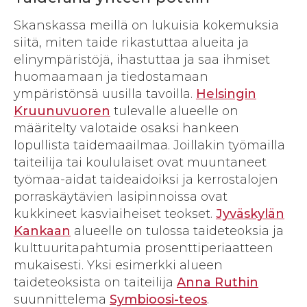
Skanskassa meillä on lukuisia kokemuksia
siitä, miten taide rikastuttaa alueita ja
elinympäristöjä, ihastuttaa ja saa ihmiset
huomaamaan ja tiedostamaan
ympäristönsä uusilla tavoilla.
Helsingin
Kruunuvuoren
tulevalle alueelle on
määritelty valotaide osaksi hankeen
lopullista taidemaailmaa. Joillakin työmailla
taiteilija tai koululaiset ovat muuntaneet
työmaa-aidat taideaidoiksi ja kerrostalojen
porraskäytävien lasipinnoissa ovat
kukkineet kasviaiheiset teokset.
Jyväskylän
Kankaan
alueelle on tulossa taideteoksia ja
kulttuuritapahtumia prosenttiperiaatteen
mukaisesti. Yksi esimerkki alueen
taideteoksista on taiteilija
Anna Ruthin
suunnittelema
Symbioosi-teos
.