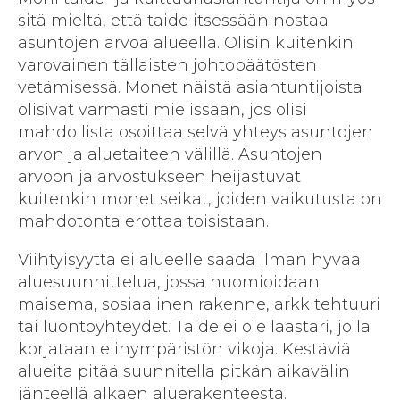
sitä mieltä, että taide itsessään nostaa
asuntojen arvoa alueella. Olisin kuitenkin
varovainen tällaisten johtopäätösten
vetämisessä. Monet näistä asiantuntijoista
olisivat varmasti mielissään, jos olisi
mahdollista osoittaa selvä yhteys asuntojen
arvon ja aluetaiteen välillä. Asuntojen
arvoon ja arvostukseen heijastuvat
kuitenkin monet seikat, joiden vaikutusta on
mahdotonta erottaa toisistaan.
Viihtyisyyttä ei alueelle saada ilman hyvää
aluesuunnittelua, jossa huomioidaan
maisema, sosiaalinen rakenne, arkkitehtuuri
tai luontoyhteydet. Taide ei ole laastari, jolla
korjataan elinympäristön vikoja. Kestäviä
alueita pitää suunnitella pitkän aikavälin
jänteellä alkaen aluerakenteesta.