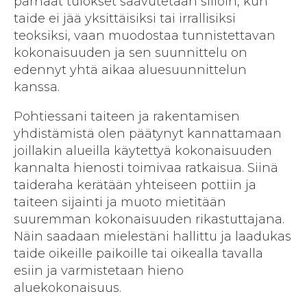
parhaat tulokset saavutetaan silloin, kun
taide ei jää yksittäisiksi tai irrallisiksi
teoksiksi, vaan muodostaa tunnistettavan
kokonaisuuden ja sen suunnittelu on
edennyt yhtä aikaa aluesuunnittelun
kanssa.
Pohtiessani taiteen ja rakentamisen
yhdistämistä olen päätynyt kannattamaan
joillakin alueilla käytettyä kokonaisuuden
kannalta hienosti toimivaa ratkaisua. Siinä
taideraha kerätään yhteiseen pottiin ja
taiteen sijainti ja muoto mietitään
suuremman kokonaisuuden rikastuttajana.
Näin saadaan mielestäni hallittu ja laadukas
taide oikeille paikoille tai oikealla tavalla
esiin ja varmistetaan hieno
aluekokonaisuus.