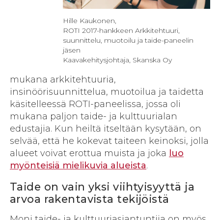
Hille Kaukonen,
ROTI 2017-hankkeen Arkkitehtuuri,
suunnittelu, muotoilu ja taide-paneelin
jäsen
Kaavakehitysjohtaja, Skanska Oy
mukana arkkitehtuuria,
insinöörisuunnittelua, muotoilua ja taidetta
käsitelleessä ROTI-paneelissa, jossa oli
mukana paljon taide- ja kulttuurialan
edustajia. Kun heiltä itseltään kysytään, on
selvää, että he kokevat taiteen keinoksi, jolla
alueet voivat erottua muista ja joka
luo
myönteisiä mielikuvia alueista
.
Taide on vain yksi viihtyisyyttä ja
arvoa rakentavista tekijöistä
Moni taide- ja kulttuuriasiantuntija on myös