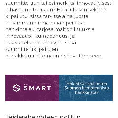
suunnitteluun tai esimerkiksi innovatiivisesti
pihasuunnitelmaan? Eikä julkisen sektorin
kilpailutuksissa tarvitse aina juosta
halvimman hinnankaan perässä:
hankintalaki tarjoaa mahdollisuuksia
innovaatio-, kumppanuus- ja
neuvottelumenettelyjen sekä
suunnittelukilpailujen
ennakkoluulottomaan hyödyntämiseen.
Taideraha yhteen pottiin