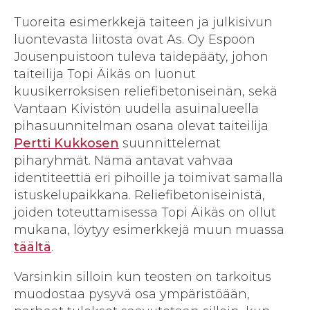
Tuoreita esimerkkejä taiteen ja julkisivun
luontevasta liitosta ovat As. Oy Espoon
Jousenpuistoon tuleva taidepääty, johon
taiteilija Topi Äikäs on luonut
kuusikerroksisen reliefibetoniseinän, sekä
Vantaan Kivistön uudella asuinalueella
pihasuunnitelman osana olevat taiteilija
Pertti Kukkosen
suunnittelemat
piharyhmät. Nämä antavat vahvaa
identiteettiä eri pihoille ja toimivat samalla
istuskelupaikkana. Reliefibetoniseinistä,
joiden toteuttamisessa Topi Äikäs on ollut
mukana, löytyy esimerkkejä muun muassa
täältä
.
Varsinkin silloin kun teosten on tarkoitus
muodostaa pysyvä osa ympäristöään,