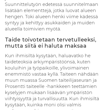
Suunnittelutyön edetessä suunnitelmaan
lisätään elementtejä, jotka luovat alueen
hengen. Toki alueen henki viime kädessä
syntyy ja kehittyy asukkaiden ja muiden
alueella toimivien myötä.
Taide toivotetaan tervetulleeksi,
mutta siitä ei haluta maksaa
Kun ihmisiltä kysytään, haluavatko he
taideteoksia arkiympäristöönsä, kuten
kouluihin ja työpaikoille, ylivoimainen
enemmistö vastaa kyllä. Taiteen nähdään
muun muassa Suomen taiteilijaseuran ja
Prosentti taiteelle -hankkeen teettämien
kyselyjen mukaan lisäävän ympäristön
viihtyisyyttä ja turvallisuutta. Kun ihmisiltä
kysytään, kuinka moni olisi valmis