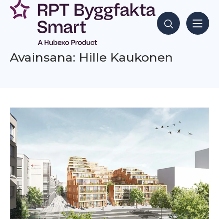
Siirry
sisältöön
Hae sisältöjä
Avainsana: Hille Kaukonen