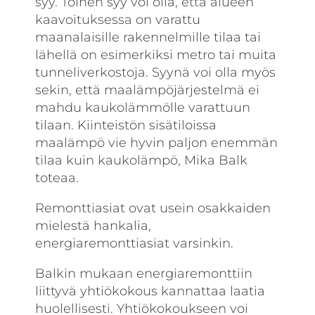
syy. Toinen syy voi olla, että alueen
kaavoituksessa on varattu
maanalaisille rakennelmille tilaa tai
lähellä on esimerkiksi metro tai muita
tunneli­verkostoja. Syynä voi olla myös
sekin, että maalämpöjärjestelmä ei
mahdu kaukolämmölle varattuun
tilaan. Kiinteistön sisätiloissa
maalämpö vie hyvin paljon enemmän
tilaa kuin kaukolämpö, Mika Balk
toteaa.
Remonttiasiat ovat usein osakkaiden
mielestä hankalia,
energiaremonttiasiat varsinkin.
Balkin mukaan energiaremonttiin
liittyvä yhtiö­kokous kannattaa laatia
huolellisesti. Yhtiökokoukseen voi