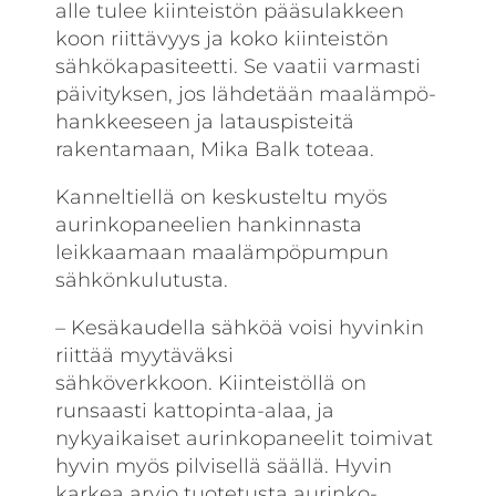
alle tulee kiinteistön pääsulakkeen
koon riittävyys ja koko kiinteistön
sähkökapasiteetti. Se vaatii varmasti
päivityksen, jos lähdetään maalämpö­
hankkeeseen ja latauspisteitä
rakentamaan, Mika Balk toteaa.
Kanneltiellä on keskusteltu myös
aurinko­paneelien hankinnasta
leikkaamaan maalämpöpumpun
sähkönkulutusta.
– Kesäkaudella sähköä voisi hyvinkin
riittää myytäväksi
sähköverkkoon. Kiinteistöllä on
runsaasti kattopinta-alaa, ja
nykyaikaiset aurinko­paneelit toimivat
hyvin myös pilvisellä säällä. Hyvin
karkea arvio tuotetusta aurinko­