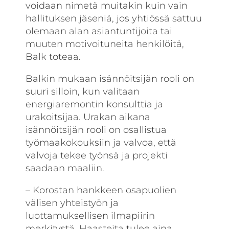
voidaan nimetä muitakin kuin vain
hallituksen jäseniä, jos yhtiössä sattuu
olemaan alan asiantuntijoita tai
muuten motivoituneita henkilöitä,
Balk toteaa.
Balkin mukaan isännöitsijän rooli on
suuri silloin, kun valitaan
energiaremontin konsulttia ja
urakoitsijaa. Urakan aikana
isännöitsijän rooli on osallistua
työmaakokouksiin ja valvoa, että
valvoja tekee työnsä ja projekti
saadaan maaliin.
– Korostan hankkeen osapuolien
välisen yhteistyön ja
luottamuksellisen ilmapiirin
merkitystä. Haasteita tulee aina