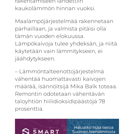
rakentamiseen lähdettiin
kaukolämmön hinnan vuoksi.
Maalämpöjärjestelmää rakennetaan
parhaillaan, ja valmista pitäisi olla
tämän vuoden elokuussa.
Lämpökaivoja tulee yhdeksän, ja niitä
käytetään vain lämmitykseen, ei
jäähdytykseen.
– Lämmöntalteenottojärjestelmä
vähentää huomattavasti kaivojen
määrää, isännöitsijä Mika Balk toteaa.
Remontin odotetaan vähentävän
taloyhtiön hiilidioksidipäästöjä 78
prosenttia.