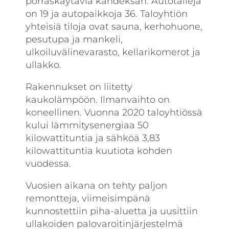
porraskäytäviä kahdeksan. Autotalleja
on 19 ja autopaikkoja 36. Taloyhtiön
yhteisiä tiloja ovat sauna, kerho­huone,
pesutupa ja mankeli,
ulkoiluvälinevarasto, kellarikomerot ja
ullakko.
Rakennukset on liitetty
kaukolämpöön. Ilmanvaihto on
koneellinen. Vuonna 2020 taloyhtiössä
kului lämmitysenergiaa 50
kilowattituntia ja sähköä 3,83
kilowattituntia kuutiota kohden
vuodessa.
Vuosien aikana on tehty paljon
remontteja, viimeisimpänä
kunnostettiin piha-aluetta ja uusittiin
ullakoiden palovaroitinjärjestelmä