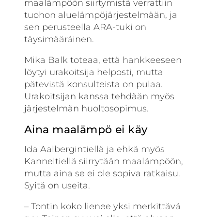
maalämpöön siirtymistä verrattiin
tuohon aluelämpö­järjestelmään, ja
sen perusteella ARA-tuki on
täysimääräinen.
Mika Balk toteaa, että hankkeeseen
löytyi urakoitsija helposti, mutta
pätevistä konsulteista on pulaa.
Urakoitsijan kanssa tehdään myös
järjestelmän huoltosopimus.
Aina maalämpö ei käy
Ida Aalbergintiellä ja ehkä myös
Kanneltiellä siirrytään maalämpöön,
mutta aina se ei ole sopiva ratkaisu.
Syitä on useita.
– Tontin koko lienee yksi merkittävä