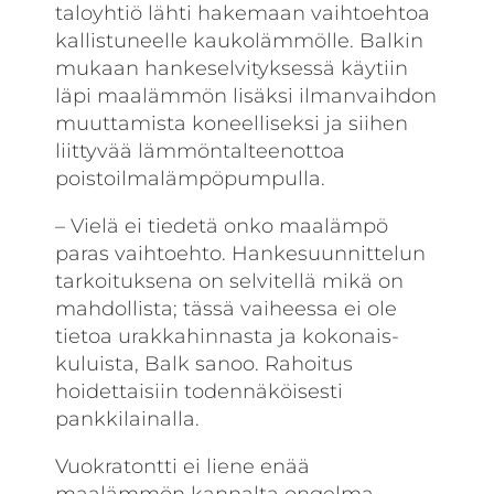
taloyhtiö lähti hakemaan vaihtoehtoa
kallistuneelle kaukolämmölle. Balkin
mukaan hankeselvityksessä käytiin
läpi maalämmön lisäksi ilmanvaihdon
muuttamista koneelliseksi ja siihen
liittyvää lämmöntalteenottoa
poistoilmalämpöpumpulla.
– Vielä ei tiedetä onko maalämpö
paras vaihto­ehto. Hankesuunnittelun
tarkoituksena on selvitellä mikä on
mahdollista; tässä vaiheessa ei ole
tietoa urakkahinnasta ja kokonais­
kuluista, Balk sanoo. Rahoitus
hoidettaisiin todennäköisesti
pankkilainalla.
Vuokratontti ei liene enää
maalämmön kannalta ongelma