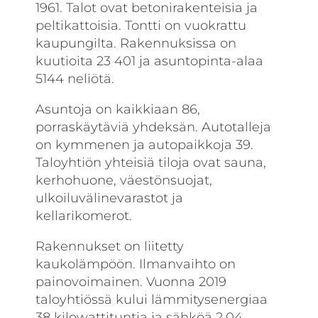
1961. Talot ovat betonirakenteisia ja
peltikattoisia. Tontti on vuokrattu
kaupungilta. Rakennuksissa on
kuutioita 23 401 ja asuntopinta-alaa
5144 neliötä.
Asuntoja on kaikkiaan 86,
porraskäytäviä yhdeksän. Autotalleja
on kymmenen ja auto­paikkoja 39.
Taloyhtiön yhteisiä tiloja ovat sauna,
kerhohuone, väestönsuojat,
ulkoiluväline­varastot ja
kellarikomerot.
Rakennukset on liitetty
kaukolämpöön. Ilmanvaihto on
painovoimainen. Vuonna 2019
taloyhtiössä kului lämmitysenergiaa
38 kilowatti­tuntia ja sähköä 2,04