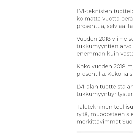
LVI-teknisten tuotte
kolmatta vuotta peräk
prosenttia, selviää T
Vuoden 2018 viimeise
tukkumyyntien arvo o
enemmän kuin vasta
Koko vuoden 2018 my
prosentilla. Kokonai
LVI-alan tuotteista 
tukkumyyntiyritysten
Talotekninen teollis
ry:tä, muodostaen si
merkittävimmät Suome