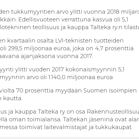
iden tukkumyyntien arvo ylitti vuonna 2018 miljar
käin. Edellisvuoteen verrattuna kasvua oli 5,1
alotekninen teollisuus ja kauppa Talteka ry:n tilast
n kvartaalin osalta LVI-teknisten tuotteiden
li 299,5 miljoonaa euroa, joka on 4,7 prosenttia
avana ajanjaksona vuonna 2017.
ynti ylitti vuoden 2017 kokonaismyynnin 5,1
smyynnin arvo oli 1.140,0 miljoonaa euroa
arviolta 70 prosenttia myydään Suomen isoimpien 
 kautta.
uus ja kauppa Talteka ry on osa Rakennusteollisu
ellä oman toimialansa. Taltekan jäseninä ovat ala
ssa toimivat laitevalmistajat ja tukkukaupat.