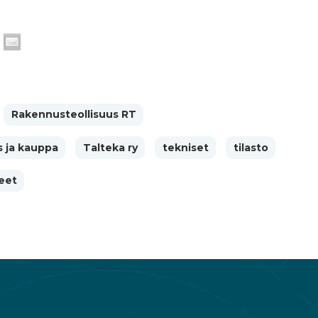
Rakennusteollisuus RT
s ja kauppa
Talteka ry
tekniset
tilasto
eet