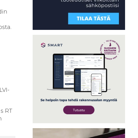
din
osta.
LVI-
us RT
n