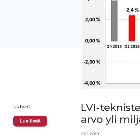
LVI-teknis
Uutiset
arvo yli mi
Lue lisää
22.1.2019