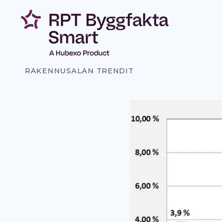
Siirry
sisältöön
RAKENNUSALAN TRENDIT