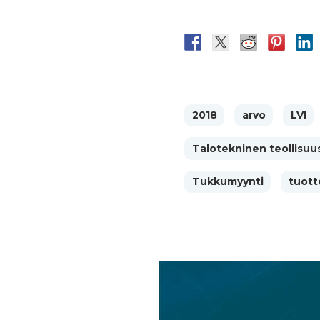
2018
arvo
LVI
Talotekninen teollisuu
Tukkumyynti
tuott