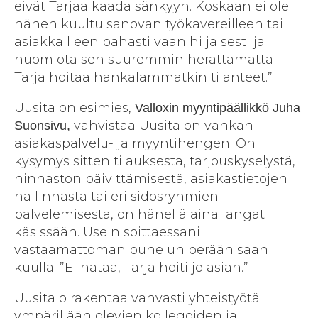
eivät Tarjaa kaada sänkyyn. Koskaan ei ole
hänen kuultu sanovan työkavereilleen tai
asiakkailleen pahasti vaan hiljaisesti ja
huomiota sen suuremmin herättämättä
Tarja hoitaa hankalammatkin tilanteet.”
Uusitalon esimies,
Valloxin myyntipäällikkö Juha
vahvistaa Uusitalon vankan
Suonsivu,
asiakaspalvelu- ja myyntihengen. On
kysymys sitten tilauksesta, tarjouskyselystä,
hinnaston päivittämisestä, asiakastietojen
hallinnasta tai eri sidosryhmien
palvelemisesta, on hänellä aina langat
käsissään. Usein soittaessani
vastaamattoman puhelun perään saan
kuulla: ”Ei hätää, Tarja hoiti jo asian.”
Uusitalo rakentaa vahvasti yhteistyötä
ympärillään olevien kollegoiden ja