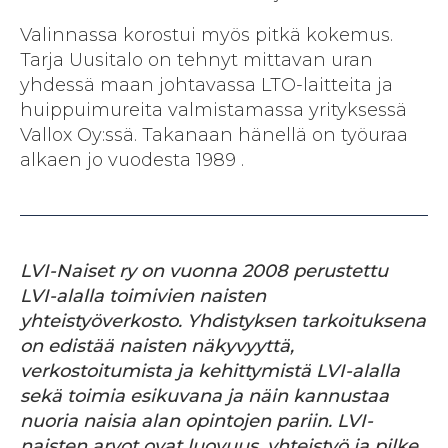
Valinnassa korostui myös pitkä kokemus.
Tarja Uusitalo on tehnyt mittavan uran
yhdessä maan johtavassa LTO-laitteita ja
huippuimureita valmistamassa yrityksessä
Vallox Oy:ssä. Takanaan hänellä on työuraa
alkaen jo vuodesta 1989 .
LVI-Naiset ry on vuonna 2008 perustettu
LVI-alalla toimivien naisten
yhteistyöverkosto. Yhdistyksen tarkoituksena
on edistää naisten näkyvyyttä,
verkostoitumista ja kehittymistä LVI-alalla
sekä toimia esikuvana ja näin kannustaa
nuoria naisia alan opintojen pariin. LVI-
naisten arvot ovat luovuus, yhteistyö ja pilke