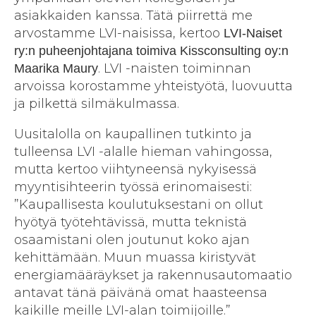
asiakkaiden kanssa. Tätä piirrettä me
arvostamme LVI-naisissa, kertoo
LVI-Naiset
ry:n puheenjohtajana toimiva Kissconsulting oy:n
. LVI -naisten toiminnan
Maarika Maury
arvoissa korostamme yhteistyötä, luovuutta
ja pilkettä silmäkulmassa.
Uusitalolla on kaupallinen tutkinto ja
tulleensa LVI -alalle hieman vahingossa,
mutta kertoo viihtyneensä nykyisessä
myyntisihteerin työssä erinomaisesti:
”Kaupallisesta koulutuksestani on ollut
hyötyä työtehtävissä, mutta teknistä
osaamistani olen joutunut koko ajan
kehittämään. Muun muassa kiristyvät
energiamääräykset ja rakennusautomaatio
antavat tänä päivänä omat haasteensa
kaikille meille LVI-alan toimijoille.”